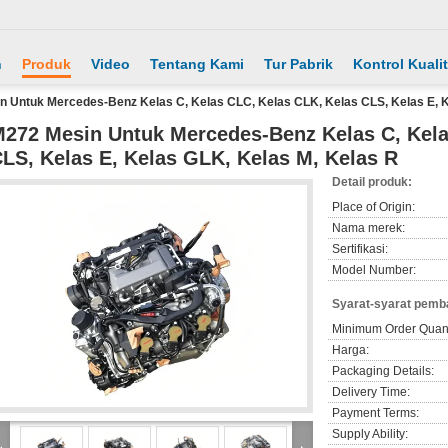
h
Produk
Video
Tentang Kami
Tur Pabrik
Kontrol Kuali
n Untuk Mercedes-Benz Kelas C, Kelas CLC, Kelas CLK, Kelas CLS, Kelas E, K
272 Mesin Untuk Mercedes-Benz Kelas C, Kela
LS, Kelas E, Kelas GLK, Kelas M, Kelas R
Detail produk:
Place of Origin:
Nama merek:
Sertifikasi:
Model Number:
Syarat-syarat pemb
Minimum Order Quant
Harga:
Packaging Details:
Delivery Time:
Payment Terms:
Supply Ability: