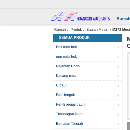
Ruma
Rumah
Produk
Bagian Mesin
M272 Mesi
SEMUA PRODUK
M
C
Bolt roda truk
mur roda truk
Pejantan Roda
Kacang roda
U baut
Baut tengah
Peniti pegas daun
Timbangan Roda
Bantalan Tengah