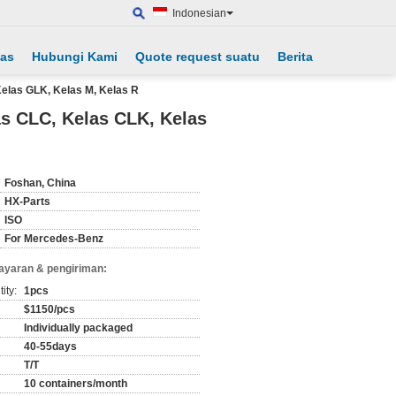
Indonesian
tas
Hubungi Kami
Quote request suatu
Berita
elas GLK, Kelas M, Kelas R
s CLC, Kelas CLK, Kelas
Foshan, China
HX-Parts
ISO
For Mercedes-Benz
ayaran & pengiriman:
ity:
1pcs
$1150/pcs
Individually packaged
40-55days
T/T
10 containers/month