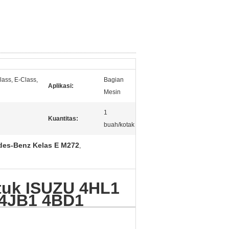
ass, E-Class,
Bagian
Aplikasi:
Mesin
1
Kuantitas:
buah/kotak
des-Benz Kelas E M272
,
ntuk ISUZU 4HL1
 4JB1 4BD1