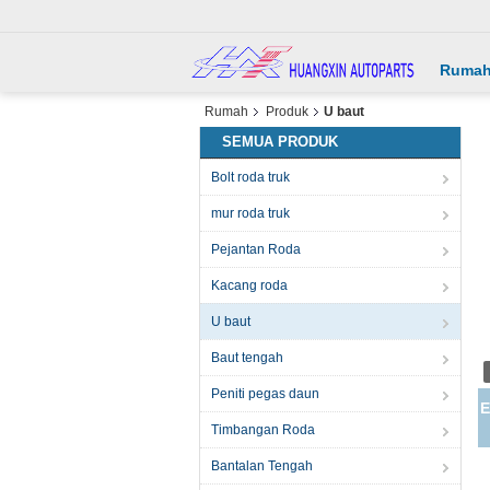
Ruma
Rumah
Produk
U baut
SEMUA PRODUK
Bolt roda truk
mur roda truk
Pejantan Roda
Kacang roda
U baut
Baut tengah
Peniti pegas daun
E
Timbangan Roda
Bantalan Tengah