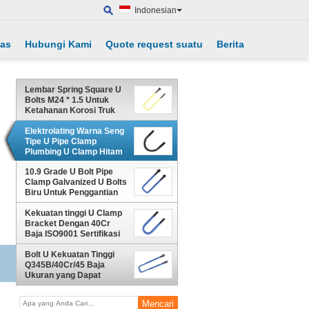
Indonesian
tas
Hubungi Kami
Quote request suatu
Berita
Lembar Spring Square U
Bolts M24 * 1.5 Untuk
Ketahanan Korosi Truk
Elektrolating Warna Seng
Tipe U Pipe Clamp
Plumbing U Clamp Hitam
10.9 Grade U Bolt Pipe
Clamp Galvanized U Bolts
Biru Untuk Penggantian
Kekuatan tinggi U Clamp
Bracket Dengan 40Cr
Baja ISO9001 Sertifikasi
Bolt U Kekuatan Tinggi
Q345B/40Cr/45 Baja
Ukuran yang Dapat
Dikustomisasi