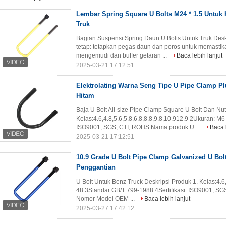
Lembar Spring Square U Bolts M24 * 1.5 Untuk
Truk
Bagian Suspensi Spring Daun U Bolts Untuk Truk Des
tetap: tetapkan pegas daun dan poros untuk memastik
mengemudi dan buffer getaran ...
Baca lebih lanjut
2025-03-21 17:12:51
Elektrolating Warna Seng Tipe U Pipe Clamp 
Hitam
Baja U Bolt All-size Pipe Clamp Square U Bolt Dan Nut
Kelas:4.6,4.8,5.6,5.8,6.8,8.8,9.8,10.912.9 2Ukuran: M
ISO9001, SGS, CTI, ROHS Nama produk U ...
Baca 
2025-03-21 17:12:51
10.9 Grade U Bolt Pipe Clamp Galvanized U Bol
Penggantian
U Bolt Untuk Benz Truck Deskripsi Produk 1. Kelas:4.6,
48 3Standar:GB/T 799-1988 4Sertifikasi: ISO9001, S
Nomor Model OEM ...
Baca lebih lanjut
2025-03-27 17:42:12