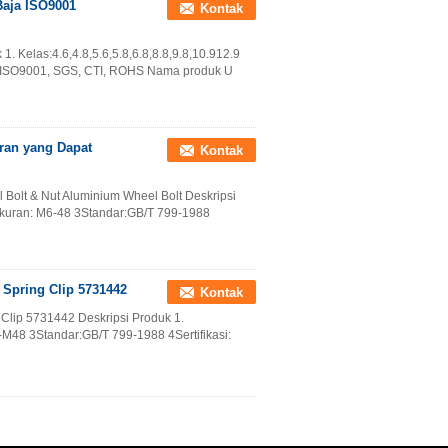
Baja ISO9001
Kontak
. Kelas:4.6,4.8,5.6,5.8,6.8,8.8,9.8,10.912.9
i: ISO9001, SGS, CTI, ROHS Nama produk U
ran yang Dapat
Kontak
l Bolt & Nut Aluminium Wheel Bolt Deskripsi
 2Ukuran: M6-48 3Standar:GB/T 799-1988
o Spring Clip 5731442
Kontak
g Clip 5731442 Deskripsi Produk 1.
6-M48 3Standar:GB/T 799-1988 4Sertifikasi: