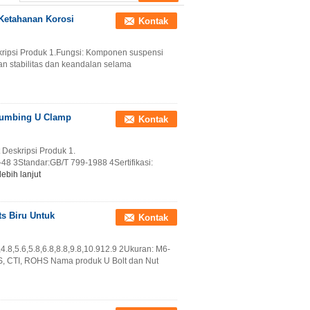
 Ketahanan Korosi
Kontak
kripsi Produk 1.Fungsi: Komponen suspensi
an stabilitas dan keandalan selama
Plumbing U Clamp
Kontak
 Deskripsi Produk 1.
6-48 3Standar:GB/T 799-1988 4Sertifikasi:
lebih lanjut
ts Biru Untuk
Kontak
4.8,5.6,5.8,6.8,8.8,9.8,10.912.9 2Ukuran: M6-
GS, CTI, ROHS Nama produk U Bolt dan Nut