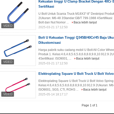
Kekuatan tinggi U Clamp Bracket Dengan 40Cr 
Sertifikasi
U Bolt Untuk Scania Truck M18X3"-8" Deskripsi Produk 1
2Ukuran: M6-48 3Standar:GB/T 799-1988 4Sertifikas
Bolt dan Nut Nomor ...
Baca lebih lanjut
2025-03-21 17:12:50
Bolt U Kekuatan Tinggi Q345B/40Cr/45 Baja Uku
Dikustomisasi
Harga pabrik suku cadang mobil U Bolt All Color Whee
Produk 1. Kelas:4.6,4.8,5.6,5.8,6.8,8.8,9.8,10.912.9
4Sertifikasi: ISO9001, ...
Baca lebih lanjut
2025-03-21 17:12:50
Elektroplating Square U Bolt Truck U Bolt Volv
Elektroplating Square U Bolt Truck U Bolt Volvo Sprin
Kelas:4.6,4.8,5.6,5.8,6.8,8.8,9.8,10.912.9 2Ukuran: M
ISO9001, SGS, CTI, ROHS ...
Baca lebih lanjut
2025-05-14 18:17:17
Page 1 of 1