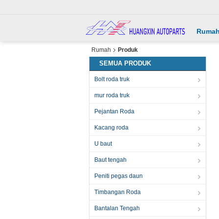
Ruma
Rumah
Produk
SEMUA PRODUK
Bolt roda truk
mur roda truk
Pejantan Roda
Kacang roda
U baut
Baut tengah
Peniti pegas daun
Timbangan Roda
Bantalan Tengah