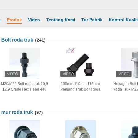
h
Produk
Video
Tentang Kami
Tur Pabrik
Kontrol Kuali
Bolt roda truk
(241)
M20/M22 Bolt roda truk 10,9
100mm 110mm 115mm
Hexagon Bolt N
12,9 Grade Hex Head 440
Panjang Truk Bolt Roda
Roda Truk M2
Nm Torsi
Untuk Truk Berat Jepang
10.9 12.
mur roda truk
(97)