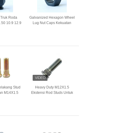
 Truk Roda
Galvanized Hexagon Wheel
50 10.9 12.9
Lug Nut Caps Kekuatan
040MPa
Tinggi Pengolahan Panas
M19 8 Grade
elakang Stud
Heavy Duty M12X1.5
man M14X1.5
Ekstensi Rod Studs Untuk
pala Bulat
Toyota OEM Zinc Plated