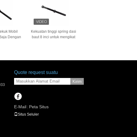
ekuk Mobil
Kekuatan tinggi spring dasi
 Baja Dengan
baut 8 inci untuk mengikat
 kasar
40Cr baja
Quote request suatu
Kirim
033
E-Mail
Peta Situs
|
Situs Seluler