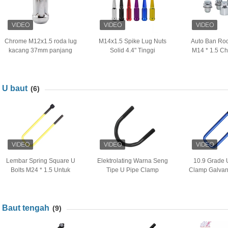
Chrome M12x1.5 roda lug
M14x1.5 Spike Lug Nuts
Auto Ban Ro
kacang 37mm panjang
Solid 4.4" Tinggi
M14 * 1.5 C
dengan mesin cuci mobil
Penggantian Untuk 5 Lug
Shank Roda S
Toyota
Roda
Land 
U baut
(6)
Lembar Spring Square U
Elektrolating Warna Seng
10.9 Grade U
Bolts M24 * 1.5 Untuk
Tipe U Pipe Clamp
Clamp Galvan
Ketahanan Korosi Truk
Plumbing U Clamp Hitam
Biru Untuk 
Baut tengah
(9)