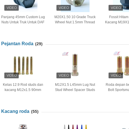
Panjang 45mm Custom Lug
M20X1.50 10 Grade Truck
Fossit Hitam
Nuts Untuk Truk Untuk DAF
Wheel Nut 1.5mm Thread
Kacang M19X1.
M22x1.5 Ukuran benang
Pitch 40Cr Material
Kelas 1
Pejantan Roda
(29)
Kelas 12.9 Rod studs dan
M12X1.5 L45mm Lug Nut
Roda depan b
kacang M12x1.5 90mm
Stud Wheel Spacer Studs
Bolt Sports
Panjang panjang stud baut
13mm Cut Head Wheel Bolt
M14X1.25 Ke
dengan Nut
Kacang roda
(55)