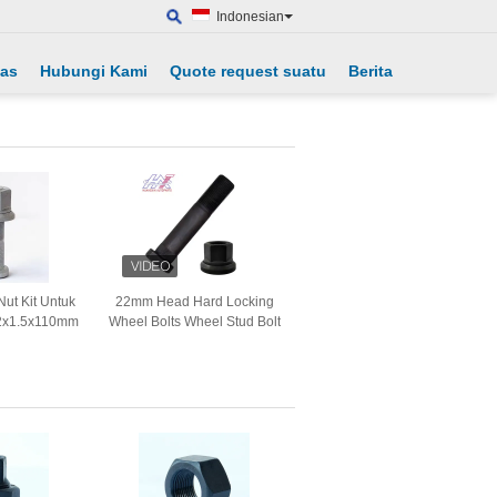
Indonesian
tas
Hubungi Kami
Quote request suatu
Berita
ut Kit Untuk
22mm Head Hard Locking
2x1.5x110mm
Wheel Bolts Wheel Stud Bolt
9 Grade
Untuk Iveco Truck