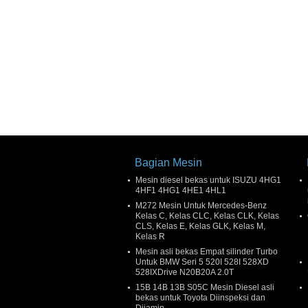
Bagian Mesin
Mesin diesel bekas untuk ISUZU 4HG1
4HF1 4HG1 4HE1 4HL1
M272 Mesin Untuk Mercedes-Benz
Kelas C, Kelas CLC, Kelas CLK, Kelas
CLS, Kelas E, Kelas GLK, Kelas M,
Kelas R
Mesin asli bekas Empat silinder Turbo
Untuk BMW Seri 5 520I 528I 528XD
528IXDrive N20B20A 2.0T
15B 14B 13B S05C Mesin Diesel asli
bekas untuk Toyota Diinspeksi dan