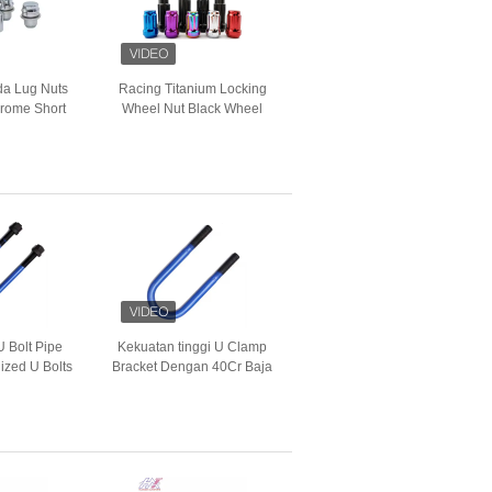
da Lug Nuts
Racing Titanium Locking
hrome Short
Wheel Nut Black Wheel
ekrup Untuk
Nuts Dengan Ukuran M12
Rover
M14
 Bolt Pipe
Kekuatan tinggi U Clamp
ized U Bolts
Bracket Dengan 40Cr Baja
Penggantian
ISO9001 Sertifikasi