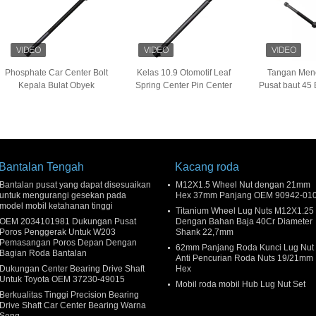
Phosphate Car Center Bolt
Kelas 10.9 Otomotif Leaf
Tangan Men
Kepala Bulat Obyek
Spring Center Pin Center
Pusat baut 45
Pengaman di tempat
Bolt In Truck
Benang
Bantalan Tengah
Kacang roda
Bantalan pusat yang dapat disesuaikan
M12X1.5 Wheel Nut dengan 21mm
untuk mengurangi gesekan pada
Hex 37mm Panjang OEM 90942-01
model mobil ketahanan tinggi
Titanium Wheel Lug Nuts M12X1.25
OEM 2034101981 Dukungan Pusat
Dengan Bahan Baja 40Cr Diameter
Poros Penggerak Untuk W203
Shank 22,7mm
Pemasangan Poros Depan Dengan
62mm Panjang Roda Kunci Lug Nut
Bagian Roda Bantalan
Anti Pencurian Roda Nuts 19/21mm
Dukungan Center Bearing Drive Shaft
Hex
Untuk Toyota OEM 37230-49015
Mobil roda mobil Hub Lug Nut Set
Berkualitas Tinggi Precision Bearing
Drive Shaft Car Center Bearing Warna