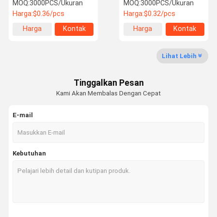
8/10/12 M22X1.50
Tarikan Barang Di Stok
MOQ:
3000PCS/Ukuran
MOQ:
3000PCS/Ukuran
Harga:
$0.36/pcs
Harga:
$0.32/pcs
Harga
Kontak
Harga
Kontak
Tur Pabrik
Kontrol
Hubungi
Berita
terbaik
terbaik
Kualitas
Kami
Lihat Lebih
Tinggalkan Pesan
Kami Akan Membalas Dengan Cepat
Minta
Kutipan
E-mail
Bolt roda truk
Kebutuhan
mur roda truk
Pejantan Roda
Kacang roda
U baut