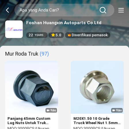
Foshan Huangxin Autoparts Co.Ltd
22
5.0
Diverifikasi pemasok
YEARS
Mur Roda Truk
(97)
Panjang 45mm Custom
M20X1.50 10 Grade
Lug Nuts Untuk Truk
Truck Wheel Nut 1.5mm
Untuk DAF M22x1.5
Thread Pitch 40Cr
MOQ:
3000PCS/Ukuran
MOQ:
3000PCS/Ukuran