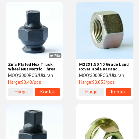
Zinc Plated Hex Truck
M22X1.50 10 Grade Land
Wheel Nut Metric Thread
Rover Roda Kacang
M8-M24 Ukuran
Centering Lug Kacang
MOQ:
3000PCS/Ukuran
MOQ:
3000PCS/Ukuran
Dacromet
Permukaan Zinc Plating
Harga:
$0.48/pcs
Harga:
$0.053/pcs
Harga
Kontak
Harga
Kontak
terbaik
terbaik