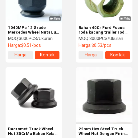
1040MPa 12 Grade
Bahan 40Cr Ford Focus
Mercedes Wheel Nuts Lug
roda kacang trailer roda
Nut Cap Dengan
studs dan kacang 22mm
MOQ:
3000PCS/Ukuran
MOQ:
3000PCS/Ukuran
Pengolahan Panas
Diameter batang
Harga:
$0.51/pcs
Harga:
$0.53/pcs
Harga
Kontak
Harga
Kontak
terbaik
terbaik
Rumah
Produk
Video
Tentang
Kami
Dacromet Truck Wheel
22mm Hex Steel Truck
Nut 35CrMo Bahan Kelas
Wheel Nut Dengan Piring