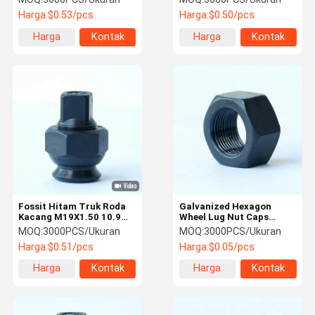
Ukuran benang
Material
Harga:
$0.53/pcs
Harga:
$0.50/pcs
Harga
Kontak
Harga
Kontak
terbaik
terbaik
Fossit Hitam Truk Roda
Galvanized Hexagon
Kacang M19X1.50 10.9
Wheel Lug Nut Caps
12.9 Kelas 1040MPa
Kekuatan Tinggi
MOQ:
3000PCS/Ukuran
MOQ:
3000PCS/Ukuran
Pengolahan Panas M19 8
Harga:
$0.51/pcs
Harga:
$0.05/pcs
Grade
Harga
Kontak
Harga
Kontak
terbaik
terbaik