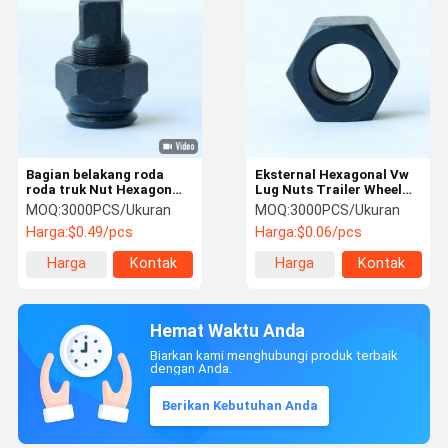
Bagian belakang roda
Eksternal Hexagonal Vw
roda truk Nut Hexagon
Lug Nuts Trailer Wheel
12,9 Grade Fine Thread
Nuts M20 Kelas 8
MOQ:
3000PCS/Ukuran
MOQ:
3000PCS/Ukuran
ISO10597
Harga:
$0.49/pcs
Harga:
$0.06/pcs
Harga
Kontak
Harga
Kontak
terbaik
terbaik
Hemat Waktu Anda
Biarkan kami menghubungi produk terbaik
dengan Anda.
Berikan Kebutuhan Anda