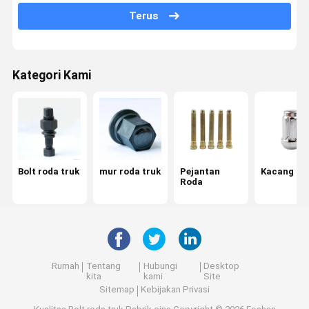
Terus
Baut tengah
Peniti pegas daun
Kategori Kami
Timbangan Roda
Bantalan Tengah
Sekrup dan mur
Bolt roda truk
mur roda truk
Pejantan
Kacang ro
Alat perangkat keras
Roda
Penyedot kejut
Busing Mobil
Bagian Mesin
Rumah
Tentang
Hubungi
Desktop
kita
kami
Site
Pengatur Jarak Roda
Sitemap
Kebijakan Privasi