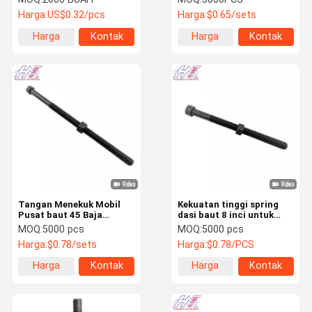
Harga:
US$0.32/pcs
Harga:
$0.65/sets
Harga
Kontak
Harga
Kontak
terbaik
terbaik
Tangan Menekuk Mobil
Kekuatan tinggi spring
Pusat baut 45 Baja
dasi baut 8 inci untuk
Dengan Benang kasar
mengikat 40Cr baja
MOQ:
5000 pcs
MOQ:
5000 pcs
Harga:
$0.78/sets
Harga:
$0.78/PCS
Harga
Kontak
Harga
Kontak
terbaik
terbaik