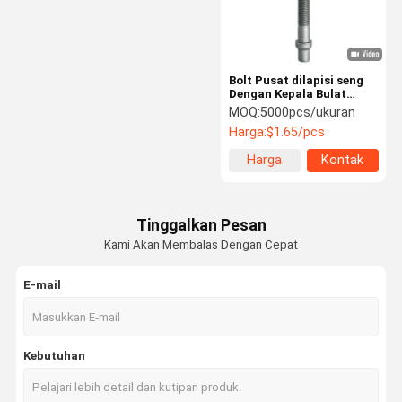
Bolt Pusat dilapisi seng
Dengan Kepala Bulat
Kacang Hexagonal 8.8
MOQ:
5000pcs/ukuran
10.9 Grade DIN Standar
Harga:
$1.65/pcs
1.5mm Thread untuk
Aplikasi Tugas Berat
Harga
Kontak
terbaik
Tinggalkan Pesan
Kami Akan Membalas Dengan Cepat
E-mail
Rumah
Produk
Video
Tentang
Kebutuhan
Kami