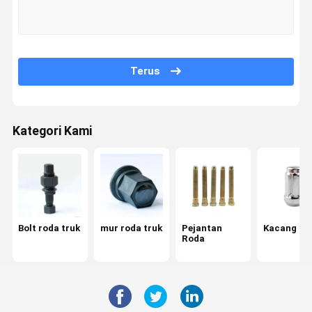
Tur Pabrik
Kontrol
Hubungi
Berita
Kualitas
Kami
Terus
Kategori Kami
Minta
Kutipan
Bolt roda truk
mur roda truk
Bolt roda truk
mur roda truk
Pejantan
Kacang ro
Roda
Pejantan Roda
Kacang roda
U baut