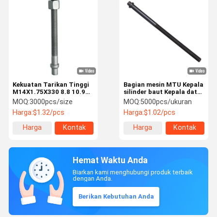
Kekuatan Tarikan Tinggi
Bagian mesin MTU Kepala
M14X1.75X330 8.8 10.9
silinder baut Kepala datar
Kelas Galvanis Kepala
pusat baut M8-M30
MOQ:
3000pcs/size
MOQ:
5000pcs/ukuran
Bulat Pusat Bolt HX-
5249900701
Harga:
$1.32/pcs
Harga:
$1.02/pcs
CBD003 untuk aplikasi
tugas berat
Harga
Kontak
Harga
Kontak
terbaik
terbaik
Hemat Waktu Anda
Biarkan kami menghubungi produk terbaik
dengan Anda.
Berikan Kebutuhan Anda