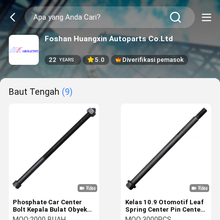
Foshan Huangxin Autoparts Co.Ltd
22
5.0
Diverifikasi pemasok
YEARS
Baut Tengah
(9)
Phosphate Car Center
Kelas 10.9 Otomotif Leaf
Bolt Kepala Bulat Obyek
Spring Center Pin Center
Pengaman di tempat
Bolt In Truck
MOQ:
2000 BUAH
MOQ:
3000PCS