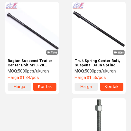
Bagian Suspensi Trailer
Truk Spring Center Bolt,
Center Bolt M10-20
Suspensi Daun Spring
L200/190/180mm
Center Bolt Nut 7/16-
MOQ:
5000pcs/ukuran
MOQ:
5000pcs/ukuran
Elektroforesis Hitam
110MM 10,9 Kelas
Harga:
$1.34/pcs
Harga:
$1.56/pcs
Untuk Truk Leaf Spring
Produksi Disesuaikan
Harga
Kontak
Harga
Kontak
terbaik
terbaik