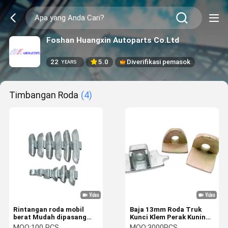
Foshan Huangxin Autoparts Co.Ltd
22
5.0
Diverifikasi pemasok
YEARS
Timbangan Roda
(4)
Rintangan roda mobil
Baja 13mm Roda Truk
berat Mudah dipasang
Kunci Klem Perak Kuning
dengan tahan cuaca
Untuk Mengganti
MOQ:
100 PCS
MOQ:
3000PCS