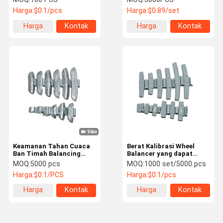
Harga:
$0.1/pcs
Harga:
$0.89/set
Harga
Kontak
Harga
Kontak
terbaik
terbaik
Keamanan Tahan Cuaca
Berat Kalibrasi Wheel
Ban Timah Balancing
Balancer yang dapat
Berat Roda Otomatis
disesuaikan Memastikan
MOQ:
5000 pcs
MOQ:
1000 set/5000 pcs
Berat
Mengemudi dengan
Harga:
$0.1/PCS
Harga:
$0.1/pcs
lancar
Harga
Kontak
Harga
Kontak
terbaik
terbaik