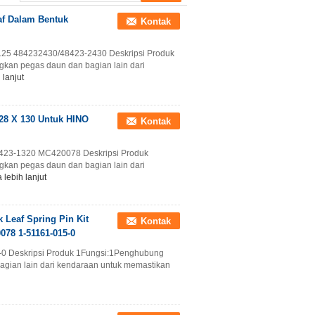
3501051-A0S
af Dalam Bentuk
Kontak
*125 484232430/48423-2430 Deskripsi Produk
an pegas daun dan bagian lain dari
 lanjut
8 X 130 Untuk HINO
Kontak
8423-1320 MC420078 Deskripsi Produk
an pegas daun dan bagian lain dari
 lebih lanjut
Leaf Spring Pin Kit
Kontak
78 1-51161-015-0
5-0 Deskripsi Produk 1Fungsi:1Penghubung
ian lain dari kendaraan untuk memastikan