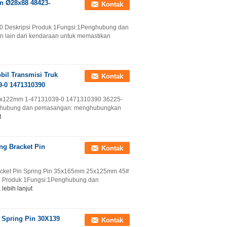
n Ø28x88 48423-
Kontak
20 Deskripsi Produk 1Fungsi:1Penghubung dan
lain dari kendaraan untuk memastikan
il Transmisi Truk
Kontak
9-0 1471310390
l30x122mm 1-47131039-0 1471310390 36225-
nghubung dan pemasangan: menghubungkan
t
ng Bracket Pin
Kontak
racket Pin Spring Pin 35x165mm 25x125mm 45#
 Produk 1Fungsi:1Penghubung dan
lebih lanjut
f Spring Pin 30X139
Kontak