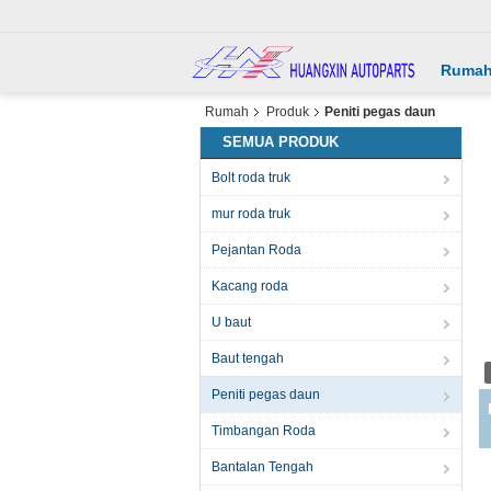
Ruma
Rumah
Produk
Peniti pegas daun
SEMUA PRODUK
Bolt roda truk
mur roda truk
Pejantan Roda
Kacang roda
U baut
Baut tengah
Peniti pegas daun
Timbangan Roda
Bantalan Tengah