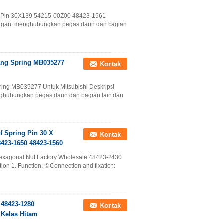
ing Pin 30X139 54215-00Z00 48423-1561
ngan: menghubungkan pegas daun dan bagian
kang Spring MB035277
Kontak
ring MB035277 Untuk Mitsubishi Deskripsi
hubungkan pegas daun dan bagian lain dari
 Spring Pin 30 X
Kontak
423-1650 48423-1560
exagonal Nut Factory Wholesale 48423-2430
n 1. Function: ①Connection and fixation:
 48423-1280
Kontak
 Kelas Hitam