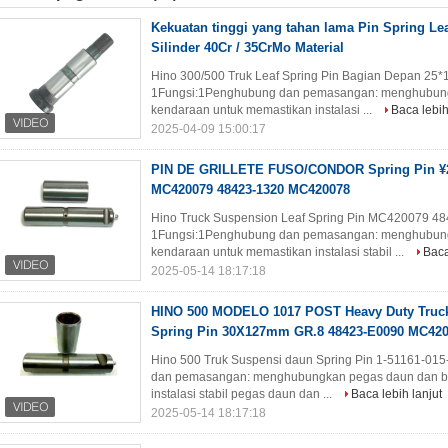
Kekuatan tinggi yang tahan lama Pin Spring Le
Silinder 40Cr / 35CrMo Material
Hino 300/500 Truk Leaf Spring Pin Bagian Depan 25
1Fungsi:1Penghubung dan pemasangan: menghubungk
kendaraan untuk memastikan instalasi ...
Baca lebih
2025-04-09 15:00:17
PIN DE GRILLETE FUSO/CONDOR Spring Pin ¥2
MC420079 48423-1320 MC420078
Hino Truck Suspension Leaf Spring Pin MC420079 4
1Fungsi:1Penghubung dan pemasangan: menghubungk
kendaraan untuk memastikan instalasi stabil ...
Baca
2025-05-14 18:17:18
HINO 500 MODELO 1017 POST Heavy Duty Truck 
Spring Pin 30X127mm GR.8 48423-E0090 MC4200
Hino 500 Truk Suspensi daun Spring Pin 1-51161-01
dan pemasangan: menghubungkan pegas daun dan bag
instalasi stabil pegas daun dan ...
Baca lebih lanjut
2025-05-14 18:17:18