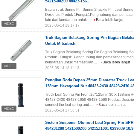
54215-00Z00 48423-1561
Bagian truk Spring Pin Spring Shackle Pin Leaf Spr
Deskripsi Produk 1Fungsi:1Penghubung dan pemasa
lain dari kendaraan untuk ...
Baca lebih lanjut
2025-05-14 18:17:17
Truk Bagian Belakang Spring Pin Bagian Bela
Untuk Mitsubishi
Truk Bagian Belakang Spring Pin Bagian Belakang Sp
Produk 1Fungsi:1Penghubung dan pemasangan: meng
kendaraan untuk memastikan ...
Baca lebih lanjut
2025-05-14 18:11:13
Pengikat Roda Depan 25mm Diameter Truck Leaf
138mm Hexagonal Nut 48423-2430 48423-2430 48
Truck Leaf Spring Pin Front 25*125mm 30 X 138mm H
48423-2430 48423-1650 48423-1560 Product Descriptio
connect the leaf spring and ...
Baca lebih lanjut
2025-05-14 17:58:51
Sistem Suspensi Otomotif Leaf Spring Pin SPR
484231280 5421500Z00 54215Z1001 0299039 10.9