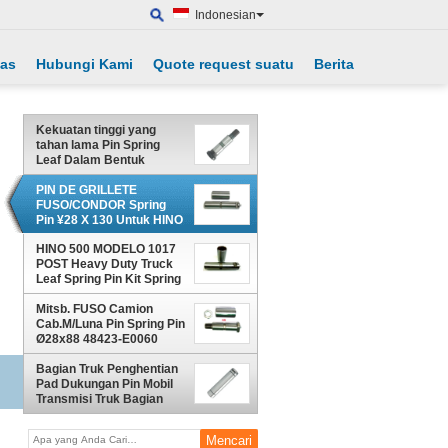
Indonesian
tas
Hubungi Kami
Quote request suatu
Berita
Kekuatan tinggi yang
tahan lama Pin Spring
Leaf Dalam Bentuk
Silinder 40Cr / 35CrMo
Material
PIN DE GRILLETE
FUSO/CONDOR Spring
Pin ¥28 X 130 Untuk HINO
MC420079 48423-1320
HINO 500 MODELO 1017
MC420078
POST Heavy Duty Truck
Leaf Spring Pin Kit Spring
Pin 30X127mm GR.8
48423-E0090 MC420078
Mitsb. FUSO Camion
1-51161-015-0
Cab.M/Luna Pin Spring Pin
Ø28x88 48423-E0060
48423-E0120 HD 2T5
Bagian Truk Penghentian
Pad Dukungan Pin Mobil
Transmisi Truk Bagian
Axle Transfer Idler
30x122mm 1-47131039-0
1471310390 36225-60050