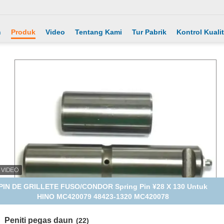
h
Produk
Video
Tentang Kami
Tur Pabrik
Kontrol Kuali
PIN DE GRILLETE FUSO/CONDOR Spring Pin ¥28 X 130 Untuk
HINO MC420079 48423-1320 MC420078
Peniti pegas daun
(22)