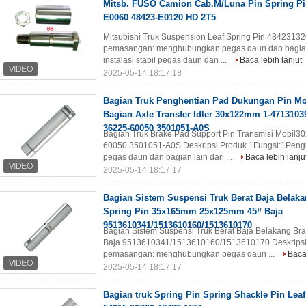
Mitsb. FUSO Camion Cab.M/Luna Pin Spring Pi
E0060 48423-E0120 HD 2T5
Mitsubishi Truk Suspension Leaf Spring Pin 4842313
pemasangan: menghubungkan pegas daun dan bagian 
instalasi stabil pegas daun dan ...
Baca lebih lanjut
2025-05-14 18:17:18
Bagian Truk Penghentian Pad Dukungan Pin Mob
Bagian Axle Transfer Idler 30x122mm 1-4713103
36225-60050 3501051-A0S
Bagian Truk Brake Pad Support Pin Transmisi Mobi
60050 3501051-A0S Deskripsi Produk 1Fungsi:1Pe
pegas daun dan bagian lain dari ...
Baca lebih lanju
2025-05-14 18:17:17
Bagian Sistem Suspensi Truk Berat Baja Belaka
Spring Pin 35x165mm 25x125mm 45# Baja
9513610341/1513610160/1513610170
Bagian Sistem Suspensi Truk Berat Baja Belakang B
Baja 9513610341/1513610160/1513610170 Deskripsi
pemasangan: menghubungkan pegas daun ...
Baca 
2025-05-14 18:17:17
Bagian truk Spring Pin Spring Shackle Pin Lea