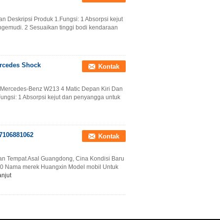
Deskripsi Produk 1.Fungsi: 1 Absorpsi kejut
emudi. 2 Sesuaikan tinggi bodi kendaraan
ercedes Shock
Kontak
k Mercedes-Benz W213 4 Matic Depan Kiri Dan
ngsi: 1 Absorpsi kejut dan penyangga untuk
7106881062
Kontak
an Tempat Asal Guangdong, Cina Kondisi Baru
0 Nama merek Huangxin Model mobil Untuk
anjut