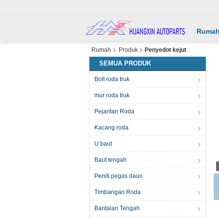
Ruma
Rumah
Produk
Penyedot kejut
SEMUA PRODUK
Bolt roda truk
mur roda truk
Pejantan Roda
Kacang roda
U baut
Baut tengah
Peniti pegas daun
H
Timbangan Roda
Bantalan Tengah