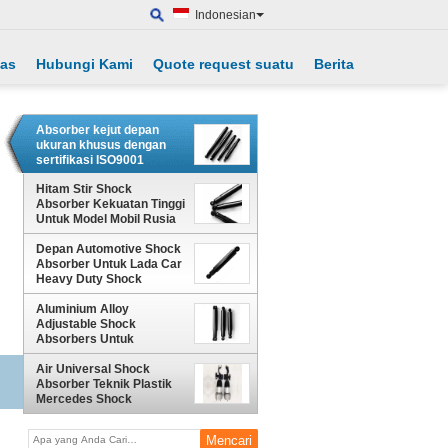
Indonesian
tas
Hubungi Kami
Quote request suatu
Berita
Absorber kejut depan
ukuran khusus dengan
sertifikasi ISO9001
Hitam Stir Shock
Absorber Kekuatan Tinggi
Untuk Model Mobil Rusia
Depan Automotive Shock
Absorber Untuk Lada Car
Heavy Duty Shock
Absorber
Aluminium Alloy
Adjustable Shock
Absorbers Untuk
Mengganti ISO9001
Air Universal Shock
Absorber Teknik Plastik
Mercedes Shock
Absorber Untuk
Diperbaiki