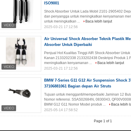
ISO9001
Shock Absorber Untuk Lada Mobil 2101-2905402 Depan 
dan penyangga untuk meningkatkan kenyamanan meng
untuk meningkatkan ...
Baca lebih lanjut
2025-03-21 17:12:56
Air Universal Shock Absorber Teknik Plastik M
Absorber Untuk Diperbaiki
Penjual Hot Kualitas Tinggi AIR Shock Absorber Untu
Kanan 2133202338 2133202438 Deskripsi Produk 1.Fu
meningkatkan kenyamanan ...
Baca lebih lanjut
2025-03-21 17:12:56
BMW 7-Series G11 G12 Air Suspension Shock 3
37106881061 Bagian depan Air Struts
Tujuan untuk mengganti/memperbaiki Jaminan 12 Bul
Nomor referensi. SSAS02684N, 0830043, QF00V0008
BMW G12 G11 Nomor Model produk ...
Baca lebih l
2025-05-14 17:58:52
Page 1 of 1