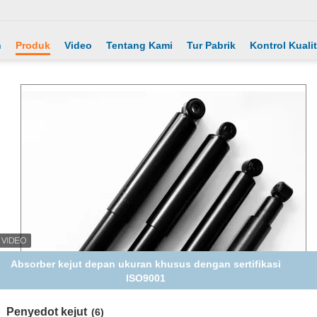
h
Produk
Video
Tentang Kami
Tur Pabrik
Kontrol Kuali
itam Stir Shock Absorber Kekuatan Tinggi Untuk Model Mobil
Rusia
Penyedot kejut
(6)