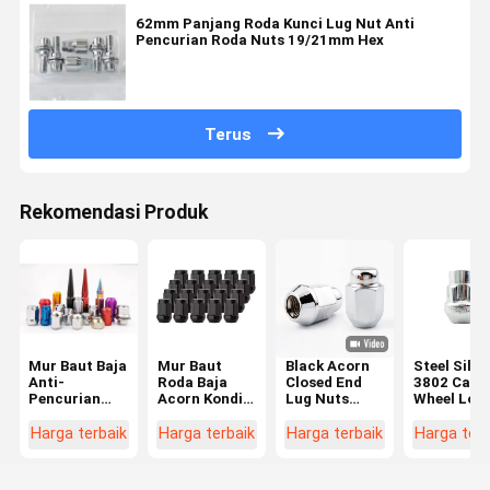
62mm Panjang Roda Kunci Lug Nut Anti
Pencurian Roda Nuts 19/21mm Hex
Terus
Rekomendasi Produk
Mur Baut Baja
Mur Baut
Black Acorn
Steel Silve
Anti-
Roda Baja
Closed End
3802 Car
Pencurian
Acorn Kondisi
Lug Nuts
Wheel Loc
Universal
Baru Aksesori
M12x1.5
Nut Set An
Warna-warni
Suku Cadang
Thread 3/4"
pencurian
Harga terbaik
Harga terbaik
Harga terbaik
Harga terb
Modifikasi
untuk Roda
Hex 1.38"
Nut Screw
Hub Roda
Tinggi 0.9"
7/16-20 Fi
Mobil
Lebar untuk
Thread 10