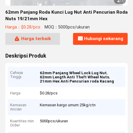
2
/
7
62mm Panjang Roda Kunci Lug Nut Anti Pencurian Roda
Nuts 19/21mm Hex
Harga：$0.28/pcs
MOQ：5000pcs/ukuran
Harga terbaik
Hubungi sekarang
Deskripsi Produk
Cahaya
,
62mm Panjang Wheel Lock Lug Nut
Tinggi
,
62mm Length Anti Theft Wheel Nuts
21mm Hex Anti Pencurian roda Kacang
Harga
$0.28/pcs
Kemasan
Kemasan kargo umum 25kg/ctn
rincian
Kuantitas min
5000pcs/ukuran
Order