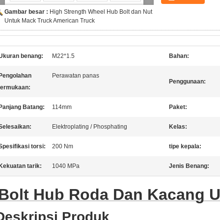
Gambar besar :
High Strength Wheel Hub Bolt dan Nut
Untuk Mack Truck American Truck
Ukuran benang:
M22*1.5
Bahan:
Pengolahan
Perawatan panas
Penggunaan:
ermukaan:
Panjang Batang:
114mm
Paket:
Selesaikan:
Elektroplating / Phosphating
Kelas:
Spesifikasi torsi:
200 Nm
tipe kepala:
Kekuatan tarik:
1040 MPa
Jenis Benang:
Bolt Hub Roda Dan Kacang U
Deskripsi Produk