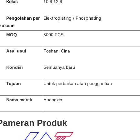
Kelas
10.9 12.9
Pengolahan per
Elektroplating / Phosphating
mukaan
MOQ
3000 PCS
Asal usul
Foshan, Cina
Kondisi
Semuanya baru
Tujuan
Untuk perbaikan atau penggantian
Nama merek
Huangxin
Pameran Produk