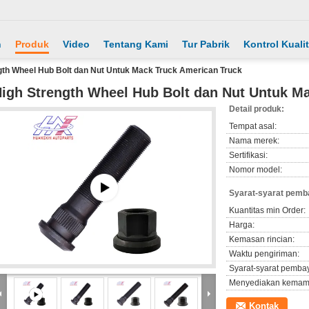
h
Produk
Video
Tentang Kami
Tur Pabrik
Kontrol Kuali
gth Wheel Hub Bolt dan Nut Untuk Mack Truck American Truck
igh Strength Wheel Hub Bolt dan Nut Untuk M
Detail produk:
Tempat asal:
Nama merek:
Sertifikasi:
Nomor model:
Syarat-syarat pemb
Kuantitas min Order:
Harga:
Kemasan rincian:
Waktu pengiriman:
Syarat-syarat pemba
Menyediakan kemam
Kontak