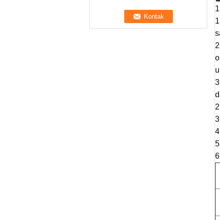
1
1
s
2
o
u
3
d
2
3
4
5
6