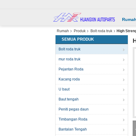
Ruma
Rumah
Produk
Bolt roda truk
High Stren
SEMUA PRODUK
H
Bolt roda truk
mur roda truk
Pejantan Roda
Kacang roda
U baut
Baut tengah
Peniti pegas daun
Timbangan Roda
Bantalan Tengah