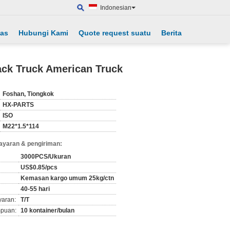
Indonesian
tas
Hubungi Kami
Quote request suatu
Berita
ack Truck American Truck
Foshan, Tiongkok
HX-PARTS
ISO
M22*1.5*114
ayaran & pengiriman:
3000PCS/Ukuran
US$0.85/pcs
Kemasan kargo umum 25kg/ctn
40-55 hari
yaran:
T/T
puan:
10 kontainer/bulan