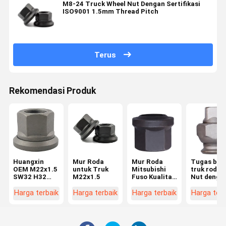
M8-24 Truck Wheel Nut Dengan Sertifikasi
ISO9001 1.5mm Thread Pitch
Terus
Rekomendasi Produk
Huangxin
Mur Roda
Mur Roda
Tugas ber
OEM M22x1.5
untuk Truk
Mitsubishi
truk roda 
SW32 H32
M22x1.5
Fuso Kualitas
Nut denga
Truck Wheel
Tinggi Mur
Square Dri
Nut Bagian
dan Baut
untuk
Harga terbaik
Harga terbaik
Harga terbaik
Harga terb
yang dapat
Suku Cadang
kendaraan
disesuaikan
untuk
komersial
untuk
Penggantian
kendaraan
Roda