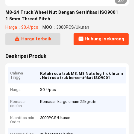
2
/
7
M8-24 Truck Wheel Nut Dengan Sertifikasi ISO9001
1.5mm Thread Pitch
Harga：$0.4/pcs
MOQ：3000PCS/Ukuran
Harga terbaik
Hubungi sekarang
Deskripsi Produk
Cahaya
,
Kotak roda truk M8
M8 Nuts lug truk hitam
Tinggi
,
Nut roda truk bersertifikat ISO9001
Harga
$0.4/pcs
Kemasan
Kemasan kargo umum 25kg/ctn
rincian
Kuantitas min
3000PCS/Ukuran
Order