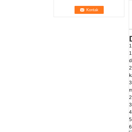
1
1
d
2
k
3
m
2
3
4
5
6