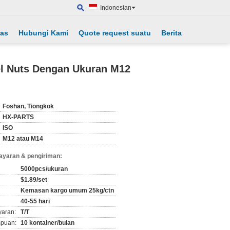
Indonesian
tas
Hubungi Kami
Quote request suatu
Berita
el Nuts Dengan Ukuran M12
Foshan, Tiongkok
HX-PARTS
ISO
M12 atau M14
ayaran & pengiriman:
5000pcs/ukuran
$1.89/set
Kemasan kargo umum 25kg/ctn
40-55 hari
yaran:
T/T
puan:
10 kontainer/bulan