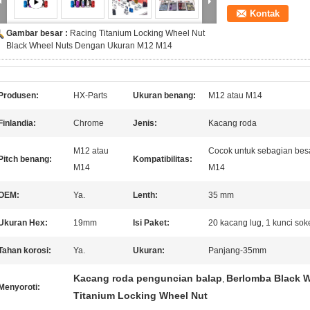
Kontak
Gambar besar :
Racing Titanium Locking Wheel Nut
Black Wheel Nuts Dengan Ukuran M12 M14
Produsen:
HX-Parts
Ukuran benang:
M12 atau M14
Finlandia:
Chrome
Jenis:
Kacang roda
M12 atau
Cocok untuk sebagian bes
Pitch benang:
Kompatibilitas:
M14
M14
OEM:
Ya.
Lenth:
35 mm
Ukuran Hex:
19mm
Isi Paket:
20 kacang lug, 1 kunci sok
Tahan korosi:
Ya.
Ukuran:
Panjang-35mm
Kacang roda penguncian balap
Berlomba Black W
,
Menyoroti:
Titanium Locking Wheel Nut