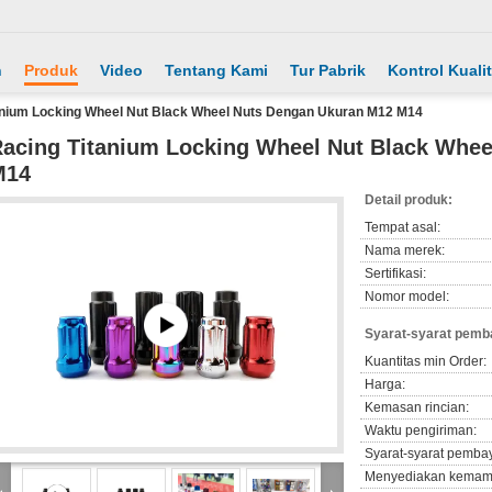
h
Produk
Video
Tentang Kami
Tur Pabrik
Kontrol Kuali
anium Locking Wheel Nut Black Wheel Nuts Dengan Ukuran M12 M14
acing Titanium Locking Wheel Nut Black Whe
M14
Detail produk:
Tempat asal:
Nama merek:
Sertifikasi:
Nomor model:
Syarat-syarat pemb
Kuantitas min Order:
Harga:
Kemasan rincian:
Waktu pengiriman:
Syarat-syarat pemba
Menyediakan kemam