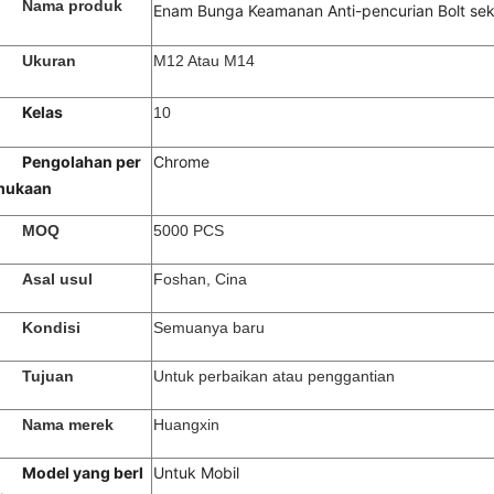
Nama produk
Enam Bunga Keamanan Anti-pencurian Bolt se
Ukuran
M12 Atau M14
Kelas
10
Pengolahan per
Chrome
mukaan
MOQ
5000 PCS
Asal usul
Foshan, Cina
Kondisi
Semuanya baru
Tujuan
Untuk perbaikan atau penggantian
Nama merek
Huangxin
Model yang berl
Untuk Mobil