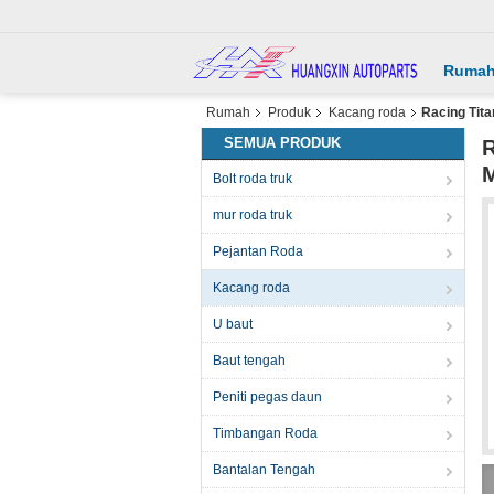
Ruma
Rumah
Produk
Kacang roda
Racing Tit
SEMUA PRODUK
R
Bolt roda truk
mur roda truk
Pejantan Roda
Kacang roda
U baut
Baut tengah
Peniti pegas daun
Timbangan Roda
Bantalan Tengah