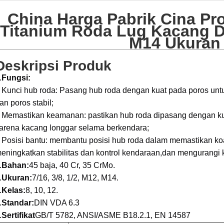
China Harga Pabrik Cina P
Titanium Roda Lug Kacang 
M14 Ukuran
Deskripsi Produk
.
Fungsi:
 Kunci hub roda: Pasang hub roda dengan kuat pada poros untuk
an poros stabil;
 Memastikan keamanan: pastikan hub roda dipasang dengan ku
arena kacang longgar selama berkendara;
 Posisi bantu: membantu posisi hub roda dalam memastikan koak
eningkatkan stabilitas dan kontrol kendaraan,dan mengurangi
.
Bahan:
45 baja, 40 Cr, 35 CrMo.
.
Ukuran:
7/16, 3/8, 1/2, M12, M14.
.
Kelas:
8, 10, 12.
.
Standar:
DIN VDA 6.3
.
Sertifikat
GB/T 5782, ANSI/ASME B18.2.1, EN 14587