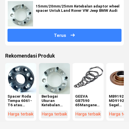
15mm/20mm/25mm Ketebalan adaptor wheel
spacer Untuk Land Rover VW Jeep BMW Audi
Terus
Rekomendasi Produk
Spacer Roda
Berbagai
GEEVA
MB919230
Tempa 6061-
Ukuran
GB7590
MD919210
T6 atau
Ketebalan
65Manganese
Segel
7075AL
15mm/20mm/25mm/30mm/50mm
Steel
terapung
6X5.5,
Spacer Roda
Perlakuan
Transfer
Harga terbaik
Harga terbaik
Harga terbaik
Harga terb
CB78.1,
5x120
Permukaan
silikon unt
1.5",M14X1.5,
72.6mm
Hitam M3-
segel miny
Spacer Roda
untuk Land
M125.4
V43/73