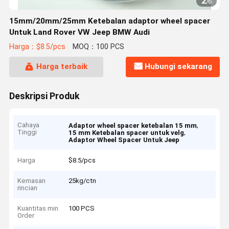
2
/
6
15mm/20mm/25mm Ketebalan adaptor wheel spacer
Untuk Land Rover VW Jeep BMW Audi
Harga：$8.5/pcs
MOQ：100 PCS
Harga terbaik
Hubungi sekarang
Deskripsi Produk
Cahaya
,
Adaptor wheel spacer ketebalan 15 mm
Tinggi
,
15 mm Ketebalan spacer untuk velg
Adaptor Wheel Spacer Untuk Jeep
Harga
$8.5/pcs
Kemasan
25kg/ctn
rincian
Kuantitas min
100 PCS
Order