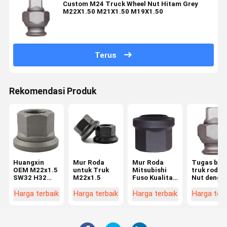
Custom M24 Truck Wheel Nut Hitam Grey
M22X1.50 M21X1.50 M19X1.50
Terus
Rekomendasi Produk
Huangxin
Mur Roda
Mur Roda
Tugas ber
OEM M22x1.5
untuk Truk
Mitsubishi
truk roda 
SW32 H32
M22x1.5
Fuso Kualitas
Nut denga
Truck Wheel
Tinggi Mur
Square Dri
Nut Bagian
dan Baut
untuk
Harga terbaik
Harga terbaik
Harga terbaik
Harga terb
yang dapat
Suku Cadang
kendaraan
disesuaikan
untuk
komersial
untuk
Penggantian
kendaraan
Roda