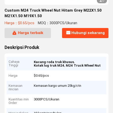
2
/
7
Custom M24 Truck Wheel Nut Hitam Grey M22X1.50
M21X1.50 M19X1.50
Harga：$0.65/pcs
MOQ：3000PCS/Ukuran
Harga terbaik
Hubungi sekarang
Deskripsi Produk
Cahaya
,
Kacang roda truk khusus
Tinggi
,
Kotak lug truk M24
M24 Truck Wheel Nut
Harga
$0.65/pcs
Kemasan
Kemasan kargo umum 25kg/ctn
rincian
Kuantitas min
3000PCS/Ukuran
Order