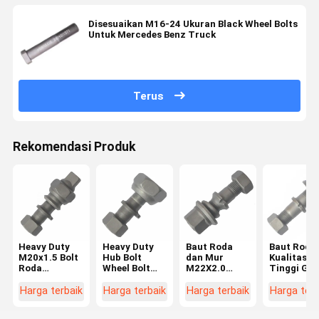
Disesuaikan M16-24 Ukuran Black Wheel Bolts
Untuk Mercedes Benz Truck
Terus
Rekomendasi Produk
Heavy Duty
Heavy Duty
Baut Roda
Baut Roda
M20x1.5 Bolt
Hub Bolt
dan Mur
Kualitas
Roda
Wheel Bolt
M22X2.0
Tinggi Gra
Belakang
Untuk Hino
Grade 12.9
10.9 M22X
untuk Hino
FF/MA Depan
untuk Truk
untuk Tru
Harga terbaik
Harga terbaik
Harga terbaik
Harga terb
FF/MA Hub
M20x1.5
BPW
BPW OEM
Bolt untuk
OEM0329613170
03296231