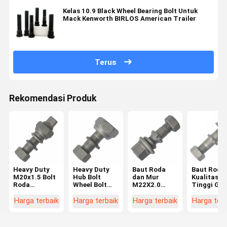
Kelas 10.9 Black Wheel Bearing Bolt Untuk
Mack Kenworth BIRLOS American Trailer
Terus
Rekomendasi Produk
Heavy Duty
Heavy Duty
Baut Roda
Baut Roda
M20x1.5 Bolt
Hub Bolt
dan Mur
Kualitas
Roda
Wheel Bolt
M22X2.0
Tinggi Gra
Belakang
Untuk Hino
Grade 12.9
10.9 M22X
untuk Hino
FF/MA Depan
untuk Truk
untuk Tru
Harga terbaik
Harga terbaik
Harga terbaik
Harga terb
FF/MA Hub
M20x1.5
BPW
BPW OEM
Bolt untuk
OEM0329613170
03296231
Hino Truck
Suku Cadang
03296231