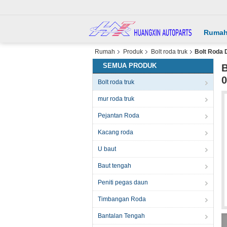
Ruma
Rumah
Produk
Bolt roda truk
Bolt Roda 
SEMUA PRODUK
B
0
Bolt roda truk
mur roda truk
Pejantan Roda
Kacang roda
U baut
Baut tengah
Peniti pegas daun
Timbangan Roda
Bantalan Tengah