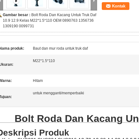
Kontak
Gambar besar :
Bolt Roda Dan Kacang Untuk Truk Daf
10.9 12.9 Kelas M22*1.5*110 OEM 0890763 1356736
1309190 0099731
Nama produk:
Baut dan mur roda untuk truk daf
M22*1.5*110
Ukuran:
Warna:
Hitam
untuk mengganti/memperbaiki
Tujuan:
Bolt Roda Dan Kacang Un
Deskripsi Produk