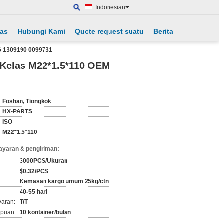
Indonesian
tas
Hubungi Kami
Quote request suatu
Berita
36 1309190 0099731
9 Kelas M22*1.5*110 OEM
Foshan, Tiongkok
HX-PARTS
ISO
M22*1.5*110
ayaran & pengiriman:
3000PCS/Ukuran
$0.32/PCS
Kemasan kargo umum 25kg/ctn
40-55 hari
yaran:
T/T
puan:
10 kontainer/bulan