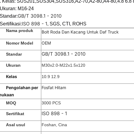
. Kelas: SUS201,SUS304,SUS316,A2-70,A2-80,A4-80,4.8 6.8 8
Ukuran: M16-24
GB/T 3098.1 - 2010
Standar:
ISO 898 - 1
Sertifikasi:
, SGS, CTI, ROHS
Nama produk
Bolt Roda Dan Kacang Untuk Daf Truck
OEM
Nomor Model
GB/T 3098.1 - 2010
Standar
Ukuran
M30x2.0-M22x1.5x120
Kelas
10.9 12.9
Pengolahan per
Fosfat Hitam
mukaan
MOQ
3000 PCS
ISO 898 - 1
Sertifikat
Asal usul
Foshan, Cina