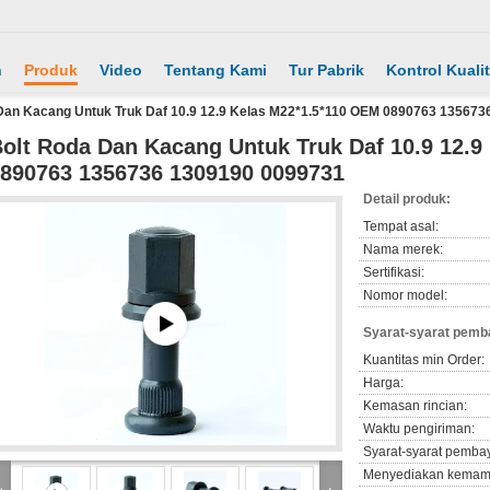
h
Produk
Video
Tentang Kami
Tur Pabrik
Kontrol Kuali
Dan Kacang Untuk Truk Daf 10.9 12.9 Kelas M22*1.5*110 OEM 0890763 13567
olt Roda Dan Kacang Untuk Truk Daf 10.9 12.
890763 1356736 1309190 0099731
Detail produk:
Tempat asal:
Nama merek:
Sertifikasi:
Nomor model:
Syarat-syarat pemb
Kuantitas min Order:
Harga:
Kemasan rincian:
Waktu pengiriman:
Syarat-syarat pemba
Menyediakan kemam