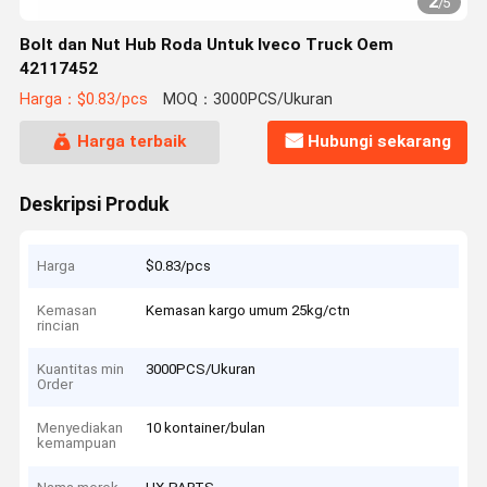
2
/
5
Bolt dan Nut Hub Roda Untuk Iveco Truck Oem
42117452
Harga：$0.83/pcs
MOQ：3000PCS/Ukuran
Harga terbaik
Hubungi sekarang
Deskripsi Produk
Harga
$0.83/pcs
Kemasan
Kemasan kargo umum 25kg/ctn
rincian
Kuantitas min
3000PCS/Ukuran
Order
Menyediakan
10 kontainer/bulan
kemampuan