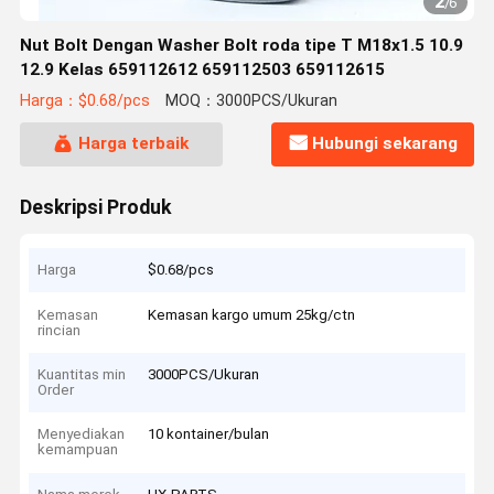
2
/
6
Nut Bolt Dengan Washer Bolt roda tipe T M18x1.5 10.9
12.9 Kelas 659112612 659112503 659112615
Harga：$0.68/pcs
MOQ：3000PCS/Ukuran
Harga terbaik
Hubungi sekarang
Deskripsi Produk
Harga
$0.68/pcs
Kemasan
Kemasan kargo umum 25kg/ctn
rincian
Kuantitas min
3000PCS/Ukuran
Order
Menyediakan
10 kontainer/bulan
kemampuan