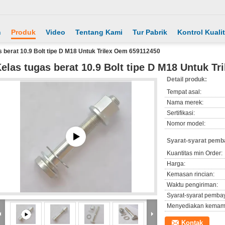
h
Produk
Video
Tentang Kami
Tur Pabrik
Kontrol Kuali
s berat 10.9 Bolt tipe D M18 Untuk Trilex Oem 659112450
elas tugas berat 10.9 Bolt tipe D M18 Untuk T
Detail produk:
Tempat asal:
Nama merek:
Sertifikasi:
Nomor model:
Syarat-syarat pemb
Kuantitas min Order:
Harga:
Kemasan rincian:
Waktu pengiriman:
Syarat-syarat pemba
Menyediakan kemam
Kontak