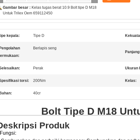
Gambar besar :
Kelas tugas berat 10.9 Bolt tipe D M18
Untuk Trilex Oem 659112450
tipe kepala:
Tipe D
Kekuatan
Pengolahan
Berlapis seng
Panjang
ermukaan:
Selesaikan:
Perak
Ukuran 
Spesifikasi torsi:
200Nm
Kelas:
Bahan:
40cr
Bolt Tipe D M18 Untu
Deskripsi Produk
Fungsi: