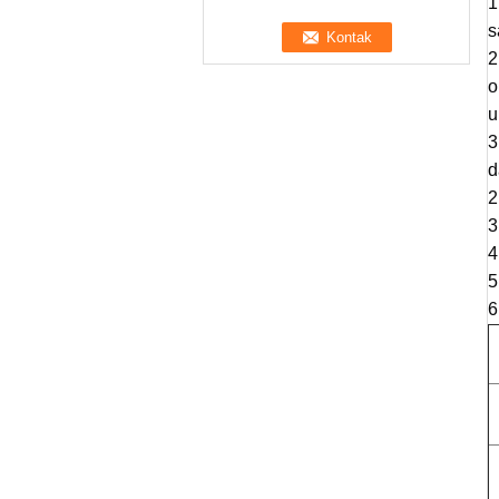
1
s
2
o
u
3
d
2
3
4
5
6