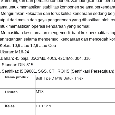
 Sambungkan dan perbaiki komponen: Sambungkan dan perbai
ama untuk memastikan stabilitas komponen selama berkendara
 Mengirimkan kekuatan dan torsi: ketika kendaraan sedang ber
utput dari mesin dan gaya pengereman yang dihasilkan oleh 
ntuk memastikan operasi kendaraan yang normal;
 Memastikan keselamatan mengemudi: baut truk berkualitas ti
an tegangan selama mengemudi kendaraan dan mencegah kom
Kelas: 10,9 atau 12,9 atau Cou
Ukuran: M16-24
.
Bahan: 45 baja, 35CrMo, 40Cr, 42CrMo, 304, 316
. Standar: DIN 315
. Sertifikat: ISO9001, SGS, CTI, ROHS (Sertifikasi Persetujuan)
Nama produk
Bolt Tipe D M18 Untuk Trilex
M18
Ukuran
Kelas
10.9 12.9