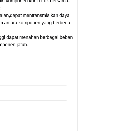
ki komponen kunci truk bersama-
;
jalan,dapat mentransmisikan daya
rem antara komponen yang berbeda
nggi dapat menahan berbagai beban
ponen jatuh.