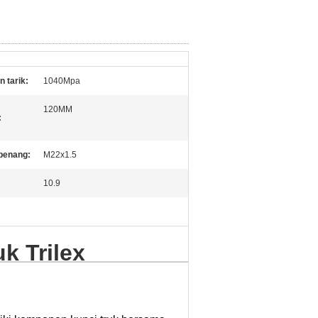
 tarik:
1040Mpa
120MM
:
benang:
M22x1.5
10.9
k Trilex