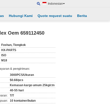
Indonesian
tas
Hubungi Kami
Quote request suatu
Berita
rilex Oem 659112450
Foshan, Tiongkok
HX-PARTS
ISO
M18
ayaran & pengiriman:
3000PCS/Ukuran
$0.68/pcs
Kemasan kargo umum 25kg/ctn
40-55 hari
yaran:
T/T
puan:
10 kontainer/bulan