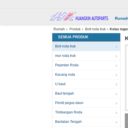
Ruma
Rumah
Produk
Bolt roda truk
Kelas tuga
SEMUA PRODUK
K
Bolt roda truk
mur roda truk
Pejantan Roda
Kacang roda
U baut
Baut tengah
Peniti pegas daun
Timbangan Roda
Bantalan Tengah