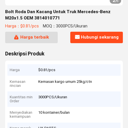
2
/
6
Bolt Roda Dan Kacang Untuk Truk Mercedes-Benz
M20x1.5 OEM 3814010771
Harga：$0.81/pcs
MOQ：3000PCS/Ukuran
Harga terbaik
Hubungi sekarang
Deskripsi Produk
Harga
$0.81/pcs
Kemasan
Kemasan kargo umum 25kg/ctn
rincian
Kuantitas min
3000PCS/Ukuran
Order
Menyediakan
10 kontainer/bulan
kemampuan