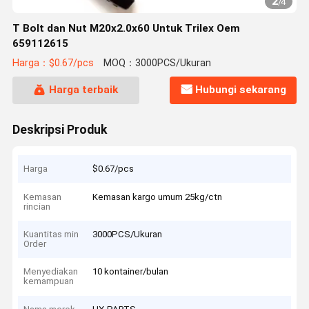
2
/
4
T Bolt dan Nut M20x2.0x60 Untuk Trilex Oem
659112615
Harga：$0.67/pcs
MOQ：3000PCS/Ukuran
Harga terbaik
Hubungi sekarang
Deskripsi Produk
Harga
$0.67/pcs
Kemasan
Kemasan kargo umum 25kg/ctn
rincian
Kuantitas min
3000PCS/Ukuran
Order
Menyediakan
10 kontainer/bulan
kemampuan