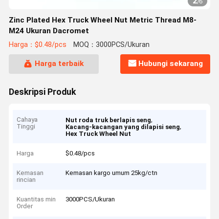
2
/
6
Zinc Plated Hex Truck Wheel Nut Metric Thread M8-
M24 Ukuran Dacromet
Harga：$0.48/pcs
MOQ：3000PCS/Ukuran
Harga terbaik
Hubungi sekarang
Deskripsi Produk
Cahaya
,
Nut roda truk berlapis seng
Tinggi
,
Kacang-kacangan yang dilapisi seng
Hex Truck Wheel Nut
Harga
$0.48/pcs
Kemasan
Kemasan kargo umum 25kg/ctn
rincian
Kuantitas min
3000PCS/Ukuran
Order