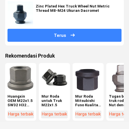
Zinc Plated Hex Truck Wheel Nut Metric
Thread M8-M24 Ukuran Dacromet
Terus
Rekomendasi Produk
Huangxin
Mur Roda
Mur Roda
Tugas ber
OEM M22x1.5
untuk Truk
Mitsubishi
truk roda 
SW32 H32
M22x1.5
Fuso Kualitas
Nut denga
Truck Wheel
Tinggi Mur
Square Dri
Nut Bagian
dan Baut
untuk
Harga terbaik
Harga terbaik
Harga terbaik
Harga terb
yang dapat
Suku Cadang
kendaraan
disesuaikan
untuk
komersial
untuk
Penggantian