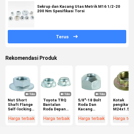
Sekrup dan Kacang Utas Metrik M16 1/2-20
200 Nm Spesifikasi Torsi
Terus
Rekomendasi Produk
Nut Short
Toyota TRQ
5/8"-18 Bolt
Kotak
Shaft Flange
Bantalan
Roda Dan
pengikat r
Self-locking
Roda Depan
Kacang
M24x1.5m
Nut M24X1.5
Dan Hub
81833776N
33406799
10Grade
Majelis
52990 43000
33411132
Harga terbaik
Harga terbaik
Harga terbaik
Harga terb
902330006
M25X1.5
Kekuatan
1132565
90213-S3Y-
Meyle
Tinggi 1.5mm
33411132
000 911364
Kualitas Drive
Pitch