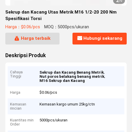
2
/
9
Sekrup dan Kacang Utas Metrik M16 1/2-20 200 Nm
Spesifikasi Torsi
Harga：$0.06/pcs
MOQ：5000pcs/ukuran
Harga terbaik
Hubungi sekarang
Deskripsi Produk
Cahaya
,
Sekrup dan Kacang Benang Metrik
Tinggi
,
Nut poros belakang benang metrik
M16 Sekrup dan Kacang
Harga
$0.06/pcs
Kemasan
Kemasan kargo umum 25kg/ctn
rincian
Kuantitas min
5000pcs/ukuran
Order