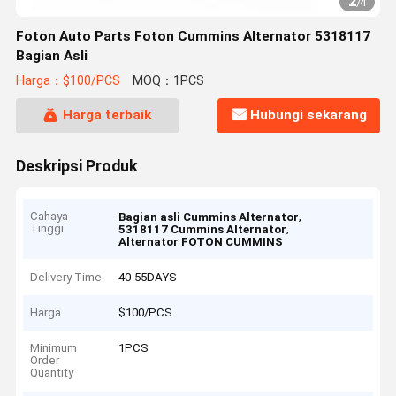
2
/
4
Foton Auto Parts Foton Cummins Alternator 5318117
Bagian Asli
Harga：$100/PCS
MOQ：1PCS
Harga terbaik
Hubungi sekarang
Deskripsi Produk
Cahaya
,
Bagian asli Cummins Alternator
Tinggi
,
5318117 Cummins Alternator
Alternator FOTON CUMMINS
Delivery Time
40-55DAYS
Harga
$100/PCS
Minimum
1PCS
Order
Quantity