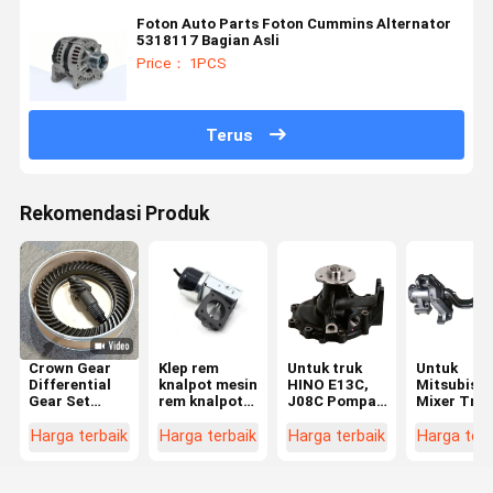
Foton Auto Parts Foton Cummins Alternator
5318117 Bagian Asli
Price： 1PCS
Terus
Rekomendasi Produk
Crown Gear
Klep rem
Untuk truk
Untuk
Differential
knalpot mesin
HINO E13C,
Mitsubishi
Gear Set
rem knalpot
J08C Pompa
Mixer Tru
Produksi OEM
rem udara
air mesin
FV517
Cocok untuk
untuk ISUZU
16100-3467
Balance
Harga terbaik
Harga terbaik
Harga terbaik
Harga terb
Isuzu Toyota
700P 8-
161003647
Shaft Brac
41201-80181
97102372-2
16100-E0451
MC095604
41201-80204
8971747390
16100E0451
Untuk Hin