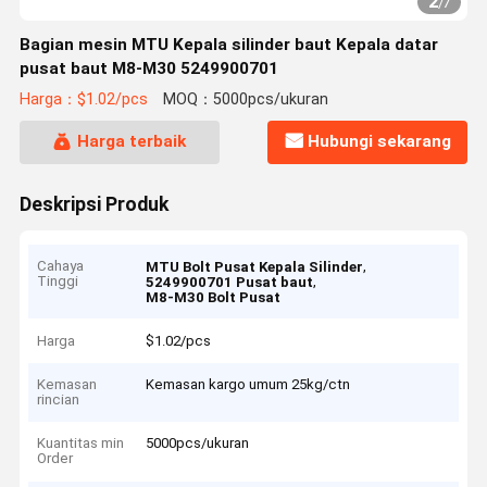
2
/
7
Bagian mesin MTU Kepala silinder baut Kepala datar
pusat baut M8-M30 5249900701
Harga：$1.02/pcs
MOQ：5000pcs/ukuran
Harga terbaik
Hubungi sekarang
Deskripsi Produk
Cahaya
,
MTU Bolt Pusat Kepala Silinder
Tinggi
,
5249900701 Pusat baut
M8-M30 Bolt Pusat
Harga
$1.02/pcs
Kemasan
Kemasan kargo umum 25kg/ctn
rincian
Kuantitas min
5000pcs/ukuran
Order