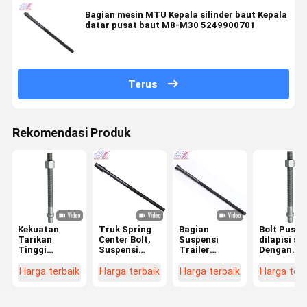
Bagian mesin MTU Kepala silinder baut Kepala
datar pusat baut M8-M30 5249900701
Terus
Rekomendasi Produk
Kekuatan
Truk Spring
Bagian
Bolt Pusat
Tarikan
Center Bolt,
Suspensi
dilapisi se
Tinggi
Suspensi
Trailer
Dengan
M14X1.75X330
Daun Spring
Center Bolt
Kepala Bul
8.8 10.9 Kelas
Center Bolt
M10-20
Kacang
Harga terbaik
Harga terbaik
Harga terbaik
Harga terb
Galvanis
Nut 7/16-
L200/190/180mm
Hexagonal
Kepala Bulat
110MM 10,9
Elektroforesis
8.8 10.9
Pusat Bolt
Kelas
Hitam Untuk
Grade DIN