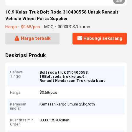
2
/
6
10.9 Kelas Truk Bolt Roda 310400558 Untuk Renault
Vehicle Wheel Parts Supplier
Harga：$0.68/pcs
MOQ：3000PCS/Ukuran
Harga terbaik
Hubungi sekarang
Deskripsi Produk
Cahaya
,
Bolt roda truk 310400558
Tinggi
,
10Bolt roda truk kelas.9
Renault Kendaraan Truk roda baut
Harga
$0.68/pcs
Kemasan
Kemasan kargo umum 25kg/ctn
rincian
Kuantitas min
3000PCS/Ukuran
Order