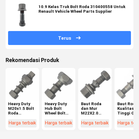
10.9 Kelas Truk Bolt Roda 310400558 Untuk
Renault Vehicle Wheel Parts Supplier
Terus
Rekomendasi Produk
Heavy Duty
Heavy Duty
Baut Roda
Baut Roda
M20x1.5 Bolt
Hub Bolt
dan Mur
Kualitas
Roda
Wheel Bolt
M22X2.0
Tinggi Gra
Belakang
Untuk Hino
Grade 12.9
10.9 M22X
untuk Hino
FF/MA Depan
untuk Truk
untuk Tru
Harga terbaik
Harga terbaik
Harga terbaik
Harga terb
FF/MA Hub
M20x1.5
BPW
BPW OEM
Bolt untuk
OEM0329613170
03296231
Hino Truck
Suku Cadang
03296231