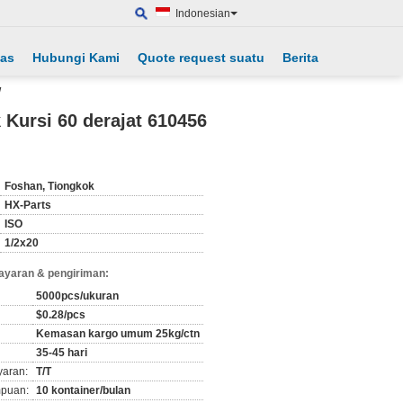
Indonesian
tas
Hubungi Kami
Quote request suatu
Berita
W
 Kursi 60 derajat 610456
Foshan, Tiongkok
HX-Parts
ISO
1/2x20
ayaran & pengiriman:
5000pcs/ukuran
$0.28/pcs
Kemasan kargo umum 25kg/ctn
35-45 hari
yaran:
T/T
puan:
10 kontainer/bulan