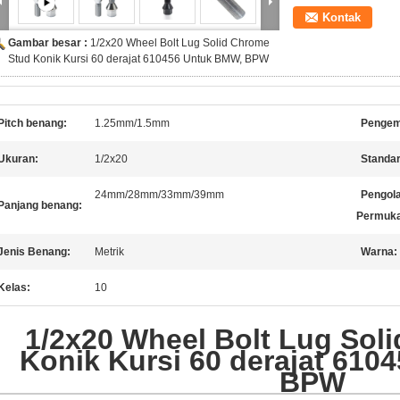
Kontak
Gambar besar :
1/2x20 Wheel Bolt Lug Solid Chrome
Stud Konik Kursi 60 derajat 610456 Untuk BMW, BPW
Pitch benang:
1.25mm/1.5mm
Pengem
Ukuran:
1/2x20
Standar
24mm/28mm/33mm/39mm
Pengol
Panjang benang:
Permuka
Jenis Benang:
Metrik
Warna:
Kelas:
10
1/2x20 Wheel Bolt Lug Sol
Konik Kursi 60 derajat 610
BPW