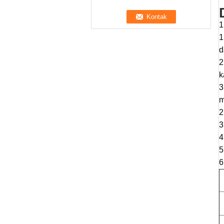
1
1
d
2
k
3
m
2
3
4
5
6