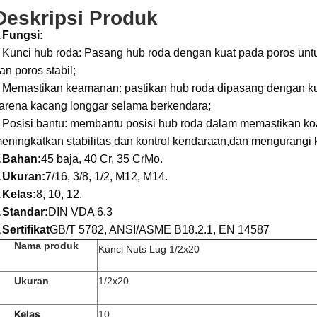
Deskripsi Produk
.
Fungsi:
 Kunci hub roda: Pasang hub roda dengan kuat pada poros untuk
an poros stabil;
 Memastikan keamanan: pastikan hub roda dipasang dengan ku
arena kacang longgar selama berkendara;
 Posisi bantu: membantu posisi hub roda dalam memastikan koak
eningkatkan stabilitas dan kontrol kendaraan,dan mengurangi
.
Bahan:
45 baja, 40 Cr, 35 CrMo.
.
Ukuran:
7/16, 3/8, 1/2, M12, M14.
.
Kelas:
8, 10, 12.
.
Standar:
DIN VDA 6.3
.
Sertifikat
GB/T 5782, ANSI/ASME B18.2.1, EN 14587
Nama produk
Kunci Nuts Lug 1/2x20
Ukuran
1/2x20
Kelas
10