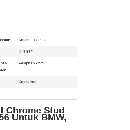
asan:
Karton, Tas, Pallet
:
DIN 6921
ahan
Pelapisan krom
an:
Keperakan
id Chrome Stud
456 Untuk BMW,