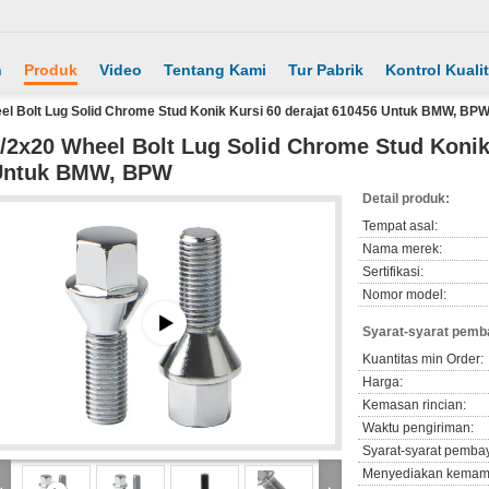
h
Produk
Video
Tentang Kami
Tur Pabrik
Kontrol Kuali
el Bolt Lug Solid Chrome Stud Konik Kursi 60 derajat 610456 Untuk BMW, BP
/2x20 Wheel Bolt Lug Solid Chrome Stud Konik
Untuk BMW, BPW
Detail produk:
Tempat asal:
Nama merek:
Sertifikasi:
Nomor model:
Syarat-syarat pemb
Kuantitas min Order:
Harga:
Kemasan rincian:
Waktu pengiriman:
Syarat-syarat pemba
Menyediakan kemam