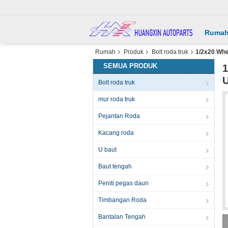
Ruma
Rumah
Produk
Bolt roda truk
1/2x20 Whe
SEMUA PRODUK
1
Bolt roda truk
mur roda truk
Pejantan Roda
Kacang roda
U baut
Baut tengah
Peniti pegas daun
Timbangan Roda
Bantalan Tengah