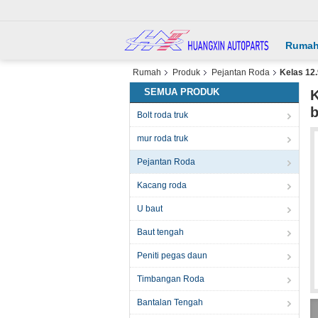
Ruma
Rumah
Produk
Pejantan Roda
Kelas 12
SEMUA PRODUK
K
b
Bolt roda truk
mur roda truk
Pejantan Roda
Kacang roda
U baut
Baut tengah
Peniti pegas daun
Timbangan Roda
Bantalan Tengah