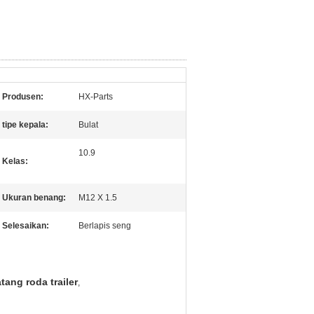
Produsen:
HX-Parts
tipe kepala:
Bulat
10.9
Kelas:
Ukuran benang:
M12 X 1.5
Selesaikan:
Berlapis seng
tang roda trailer
,