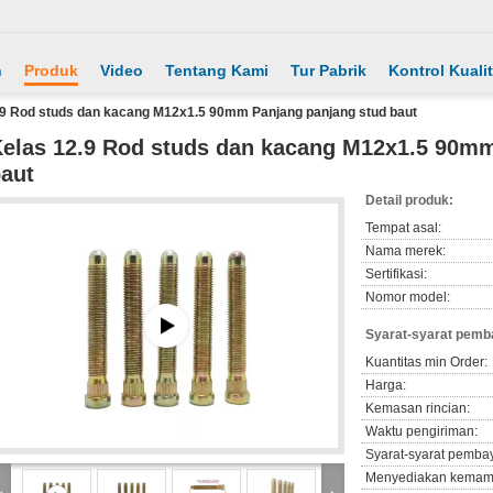
h
Produk
Video
Tentang Kami
Tur Pabrik
Kontrol Kuali
.9 Rod studs dan kacang M12x1.5 90mm Panjang panjang stud baut
elas 12.9 Rod studs dan kacang M12x1.5 90mm
aut
Detail produk:
Tempat asal:
Nama merek:
Sertifikasi:
Nomor model:
Syarat-syarat pemb
Kuantitas min Order:
Harga:
Kemasan rincian:
Waktu pengiriman:
Syarat-syarat pemba
Menyediakan kemam