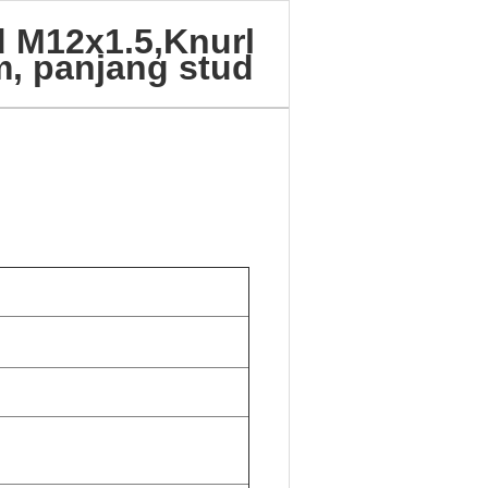
d M12x1.5,Knurl
m, panjang stud