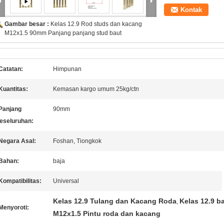
Kontak
Gambar besar :
Kelas 12.9 Rod studs dan kacang
M12x1.5 90mm Panjang panjang stud baut
Catatan:
Himpunan
Kuantitas:
Kemasan kargo umum 25kg/ctn
Panjang
90mm
eseluruhan:
Negara Asal:
Foshan, Tiongkok
Bahan:
baja
Kompatibilitas:
Universal
Kelas 12.9 Tulang dan Kacang Roda
Kelas 12.9 ba
,
Menyoroti:
M12x1.5 Pintu roda dan kacang