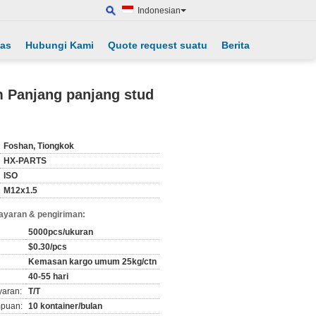
Indonesian
tas
Hubungi Kami
Quote request suatu
Berita
 Panjang panjang stud
Foshan, Tiongkok
HX-PARTS
ISO
M12x1.5
ayaran & pengiriman:
5000pcs/ukuran
$0.30/pcs
Kemasan kargo umum 25kg/ctn
40-55 hari
yaran:
T/T
puan:
10 kontainer/bulan