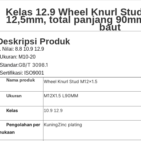
Kelas 12.9 Wheel Knurl Stu
12,5mm, total panjang 90m
baut
Deskripsi Produk
. Nilai: 8.8 10.9 12.9
Ukuran: M10-20
GB/T 3098.1
Standar:
Sertifikasi: ISO9001
Nama produk
Wheel Knurl Stud M12x1.5
M12X1.5 L90MM
Ukuran
Kelas
10.9 12.9
Pengolahan per
Kuning
Zinc plating
mukaan