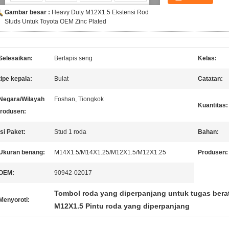
Gambar besar :
Heavy Duty M12X1.5 Ekstensi Rod
Studs Untuk Toyota OEM Zinc Plated
Selesaikan:
Berlapis seng
Kelas:
tipe kepala:
Bulat
Catatan:
Negara/Wilayah
Foshan, Tiongkok
Kuantitas:
rodusen:
Isi Paket:
Stud 1 roda
Bahan:
Ukuran benang:
M14X1.5/M14X1.25/M12X1.5/M12X1.25
Produsen:
OEM:
90942-02017
Tombol roda yang diperpanjang untuk tugas bera
Menyoroti:
M12X1.5 Pintu roda yang diperpanjang