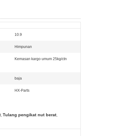
10.9
Himpunan
Kemasan kargo umum 25kg/ctn
baja
HX-Parts
t
Tulang pengikat nut berat
,
,