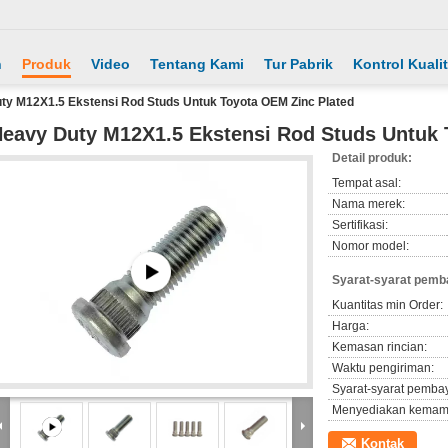
h
Produk
Video
Tentang Kami
Tur Pabrik
Kontrol Kuali
ty M12X1.5 Ekstensi Rod Studs Untuk Toyota OEM Zinc Plated
eavy Duty M12X1.5 Ekstensi Rod Studs Untuk 
Detail produk:
Tempat asal:
Nama merek:
Sertifikasi:
Nomor model:
Syarat-syarat pemb
Kuantitas min Order:
Harga:
Kemasan rincian:
Waktu pengiriman:
Syarat-syarat pemba
Menyediakan kemam
Kontak