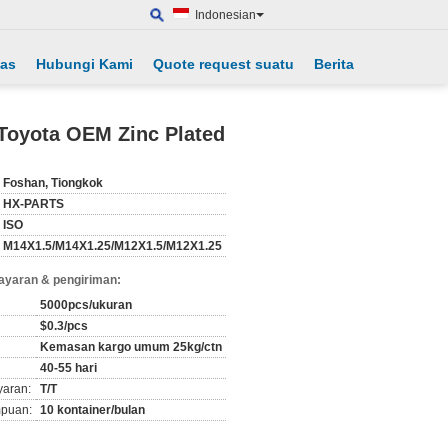
Indonesian
tas
Hubungi Kami
Quote request suatu
Berita
Toyota OEM Zinc Plated
Foshan, Tiongkok
HX-PARTS
ISO
M14X1.5/M14X1.25/M12X1.5/M12X1.25
ayaran & pengiriman:
5000pcs/ukuran
$0.3/pcs
Kemasan kargo umum 25kg/ctn
40-55 hari
yaran:
T/T
puan:
10 kontainer/bulan