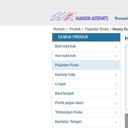
Ruma
Rumah
Produk
Pejantan Roda
Heavy Du
SEMUA PRODUK
H
Bolt roda truk
mur roda truk
Pejantan Roda
Kacang roda
U baut
Baut tengah
Peniti pegas daun
Timbangan Roda
Bantalan Tengah