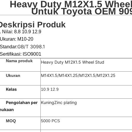
Heavy Duty M12X1.5 Wheel
Untuk Toyota OEM 90
Deskripsi Produk
. Nilai: 8.8 10.9 12.9
Ukuran: M10-20
GB/T 3098.1
Standar:
Sertifikasi: ISO9001
Nama produk
Heavy Duty M12X1.5 Wheel Stud
M14X1.5/M14X1.25/M12X1.5/M12X1.25
Ukuran
Kelas
10.9 12.9
Pengolahan per
Kuning
Zinc plating
mukaan
MOQ
5000 PCS