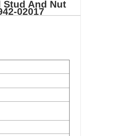
 Stud And Nut
942-02017