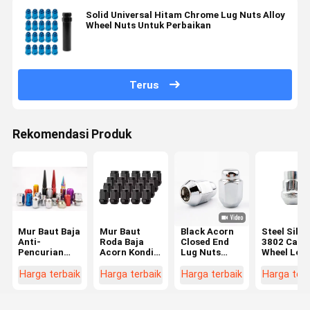
Solid Universal Hitam Chrome Lug Nuts Alloy
Wheel Nuts Untuk Perbaikan
Terus
Rekomendasi Produk
Mur Baut Baja
Mur Baut
Black Acorn
Steel Silve
Anti-
Roda Baja
Closed End
3802 Car
Pencurian
Acorn Kondisi
Lug Nuts
Wheel Loc
Universal
Baru Aksesori
M12x1.5
Nut Set An
Warna-warni
Suku Cadang
Thread 3/4"
pencurian
Harga terbaik
Harga terbaik
Harga terbaik
Harga terb
Modifikasi
untuk Roda
Hex 1.38"
Nut Screw
Hub Roda
Tinggi 0.9"
7/16-20 Fi
Mobil
Lebar untuk
Thread 10