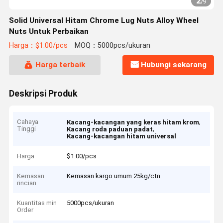
2
/
9
Solid Universal Hitam Chrome Lug Nuts Alloy Wheel
Nuts Untuk Perbaikan
Harga：$1.00/pcs
MOQ：5000pcs/ukuran
Harga terbaik
Hubungi sekarang
Deskripsi Produk
Cahaya
,
Kacang-kacangan yang keras hitam krom
Tinggi
,
Kacang roda paduan padat
Kacang-kacangan hitam universal
Harga
$1.00/pcs
Kemasan
Kemasan kargo umum 25kg/ctn
rincian
Kuantitas min
5000pcs/ukuran
Order