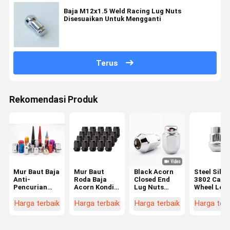
Baja M12x1.5 Weld Racing Lug Nuts
Disesuaikan Untuk Mengganti
Terus
Rekomendasi Produk
Mur Baut Baja
Mur Baut
Black Acorn
Steel Silve
Anti-
Roda Baja
Closed End
3802 Car
Pencurian
Acorn Kondisi
Lug Nuts
Wheel Loc
Universal
Baru Aksesori
M12x1.5
Nut Set An
Warna-warni
Suku Cadang
Thread 3/4"
pencurian
Harga terbaik
Harga terbaik
Harga terbaik
Harga terb
Modifikasi
untuk Roda
Hex 1.38"
Nut Screw
Hub Roda
Tinggi 0.9"
7/16-20 Fi
Mobil
Lebar untuk
Thread 10