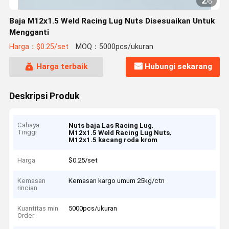
2
/
6
Baja M12x1.5 Weld Racing Lug Nuts Disesuaikan Untuk
Mengganti
Harga：$0.25/set
MOQ：5000pcs/ukuran
Harga terbaik
Hubungi sekarang
Deskripsi Produk
Cahaya
,
Nuts baja Las Racing Lug
Tinggi
,
M12x1.5 Weld Racing Lug Nuts
M12x1.5 kacang roda krom
Harga
$0.25/set
Kemasan
Kemasan kargo umum 25kg/ctn
rincian
Kuantitas min
5000pcs/ukuran
Order