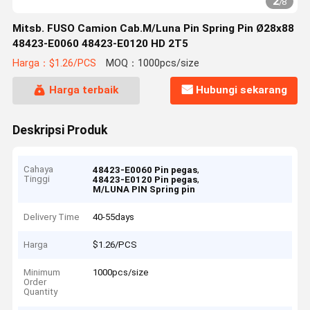
2
/
8
Mitsb. FUSO Camion Cab.M/Luna Pin Spring Pin Ø28x88
48423-E0060 48423-E0120 HD 2T5
Harga：$1.26/PCS
MOQ：1000pcs/size
Harga terbaik
Hubungi sekarang
Deskripsi Produk
Cahaya
,
48423-E0060 Pin pegas
Tinggi
,
48423-E0120 Pin pegas
M/LUNA PIN Spring pin
Delivery Time
40-55days
Harga
$1.26/PCS
Minimum
1000pcs/size
Order
Quantity