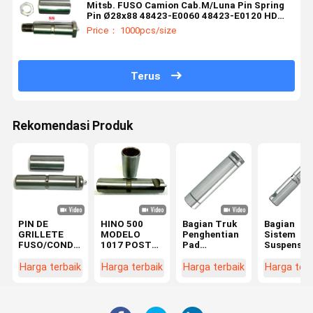
Mitsb. FUSO Camion Cab.M/Luna Pin Spring
Pin Ø28x88 48423-E0060 48423-E0120 HD
2T5
Price： 1000pcs/size
Terus
Rekomendasi Produk
PIN DE
HINO 500
Bagian Truk
Bagian
GRILLETE
MODELO
Penghentian
Sistem
FUSO/CONDOR
1017 POST
Pad
Suspensi
Spring Pin
Heavy Duty
Dukungan Pin
Truk Berat
¥28 X 130
Truck Leaf
Mobil
Baja Belak
Harga terbaik
Harga terbaik
Harga terbaik
Harga terb
Untuk HINO
Spring Pin Kit
Transmisi
Bracket Pi
MC420079
Spring Pin
Truk Bagian
Spring Pin
48423-1320
30X127mm
Axle Transfer
35x165m
MC420078
GR.8 48423-
Idler
25x125m