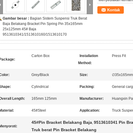
Menyediakan kemam
Kontak
Gambar besar :
Bagian Sistem Suspensi Truk Berat
Baja Belakang Bracket Pin Spring Pin 35x165mm
25x125mm 45# Baja
9513610341/1513610160/1513610170
Carton Box
Installation
Press Fit
Package:
Method:
Color:
Grey/Black
Size:
∅35x165mm
Shape:
Cylindrical
Packing:
General carg
Overall Length:
165mm 125mm
Manufacturer:
Huangxin Pa
Material:
45#Steel
Application:
Truck Suspe
45#Pin Bracket Belakang Baja
9513610341 Pin Br
,
Menyoroti:
Truk berat Pin Bracket Belakang