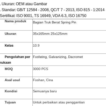
. Ukuran: OEM atau Gambar
. Standar: GB/T 12584 - 2008, QC/T 7 - 2013, ISO 815 - 1:2014
Sertifikat: ISO 9001, TS 16949, VDA 6.3, ISO 16750
Nama produk
Bagian Truk Berat Spring Pin
Ukuran
35x165mm 25x125mm
Kelas
10.9
Pengolahan per
Fosfating, Galvanizing, Dacromet
mukaan
MOQ
3000 PCS
Asal usul
Foshan, Cina
Kondisi
Semuanya baru
Tujuan
Untuk perbaikan atau penggantian