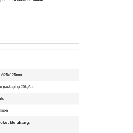
puan:
10 kontainer/bulan
 ∅25x125mm
o packaging 25kg/ctn
rts
nsion
acket Belakang
,