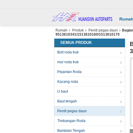
Ruma
Rumah
Produk
Peniti pegas daun
Bagia
9513610341/1513610160/1513610170
SEMUA PRODUK
B
3
Bolt roda truk
mur roda truk
Pejantan Roda
Kacang roda
U baut
Baut tengah
Peniti pegas daun
Timbangan Roda
Bantalan Tengah