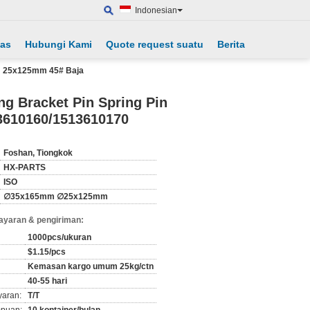
Indonesian
tas
Hubungi Kami
Quote request suatu
Berita
mm 25x125mm 45# Baja
ng Bracket Pin Spring Pin
3610160/1513610170
Foshan, Tiongkok
HX-PARTS
ISO
∅35x165mm ∅25x125mm
ayaran & pengiriman:
1000pcs/ukuran
$1.15/pcs
Kemasan kargo umum 25kg/ctn
40-55 hari
yaran:
T/T