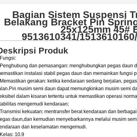
Bagian Sistem Suspensi Tr
Belakang Bracket Pin Spri
25x125mm 45# B
9513610341/1513610160
Deskripsi Produk
Fungsi:
Penghubung dan pemasangan: menghubungkan pegas daun dan 
emastikan instalasi stabil pegas daun dan memainkan fungsi 
Memastikan gerakan: ketika kendaraan sedang berjalan, pegas
alan.Pin musim semi daun dapat memungkinkan musim semi dau
leksibel dalam kisaran tertentu untuk memastikan operasi nor
tabilitas mengemudi kendaraan;
Transmisi kekuatan: mentransfer berat kendaraan dan berbaga
egas daun,dan kemudian menyebarkannya melalui musim semi
endaraan dan keselamatan mengemudi.
Kelas: 10.9