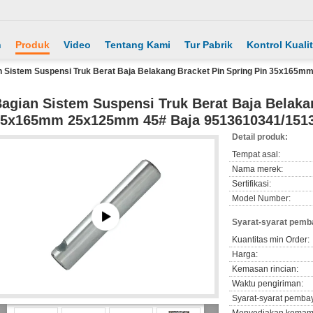
h
Produk
Video
Tentang Kami
Tur Pabrik
Kontrol Kuali
n Sistem Suspensi Truk Berat Baja Belakang Bracket Pin Spring Pin 35x165
agian Sistem Suspensi Truk Berat Baja Belaka
5x165mm 25x125mm 45# Baja 9513610341/151
Detail produk:
Tempat asal:
Nama merek:
Sertifikasi:
Model Number:
Syarat-syarat pemb
Kuantitas min Order:
Harga:
Kemasan rincian:
Waktu pengiriman:
Syarat-syarat pemba