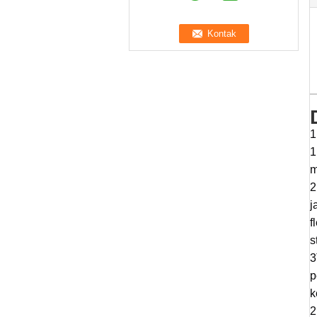
1
1
m
2
j
f
s
3
p
k
2