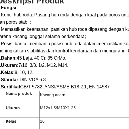
Deskripsi Produk
.
Fungsi:
 Kunci hub roda: Pasang hub roda dengan kuat pada poros untuk
an poros stabil;
 Memastikan keamanan: pastikan hub roda dipasang dengan ku
arena kacang longgar selama berkendara;
 Posisi bantu: membantu posisi hub roda dalam memastikan koak
eningkatkan stabilitas dan kontrol kendaraan,dan mengurangi
.
Bahan:
45 baja, 40 Cr, 35 CrMo.
.
Ukuran:
7/16, 3/8, 1/2, M12, M14.
.
Kelas:
8, 10, 12.
.
Standar:
DIN VDA 6.3
.
Sertifikat
GB/T 5782, ANSI/ASME B18.2.1, EN 14587
Nama produk
Kacang acorn
Ukuran
M12x1.5/M10X1.25
Kelas
10