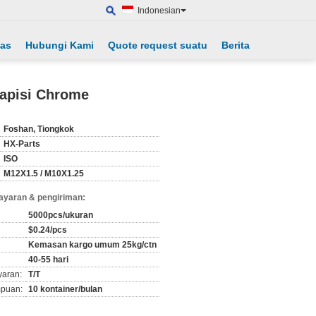
Indonesian
tas
Hubungi Kami
Quote request suatu
Berita
lapisi Chrome
Foshan, Tiongkok
HX-Parts
ISO
M12X1.5 / M10X1.25
ayaran & pengiriman:
5000pcs/ukuran
$0.24/pcs
Kemasan kargo umum 25kg/ctn
40-55 hari
yaran:
T/T
puan:
10 kontainer/bulan