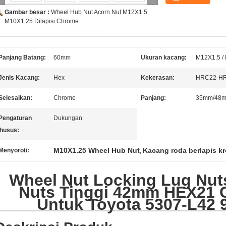
Gambar besar :
Wheel Hub Nut Acorn Nut M12X1.5
M10X1.25 Dilapisi Chrome
Panjang Batang:
60mm
Ukuran kacang:
M12X1.5 /
Jenis Kacang:
Hex
Kekerasan:
HRC22-H
Selesaikan:
Chrome
Panjang:
35mm/48
Pengaturan
Dukungan
husus:
M10X1.25 Wheel Hub Nut
Kacang roda berlapis k
Menyoroti:
,
Wheel Nut Locking Lug Nut
Nuts Tinggi 42mm HEX21 
Untuk Toyota 5307-L42 