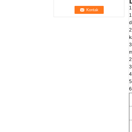
1
1
d
2
k
3
m
2
3
4
5
6