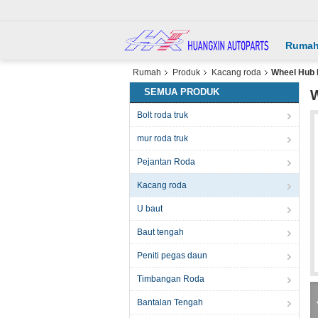
Ruma
Rumah
Produk
Kacang roda
Wheel Hub 
SEMUA PRODUK
W
Bolt roda truk
mur roda truk
Pejantan Roda
Kacang roda
U baut
Baut tengah
Peniti pegas daun
Timbangan Roda
Bantalan Tengah