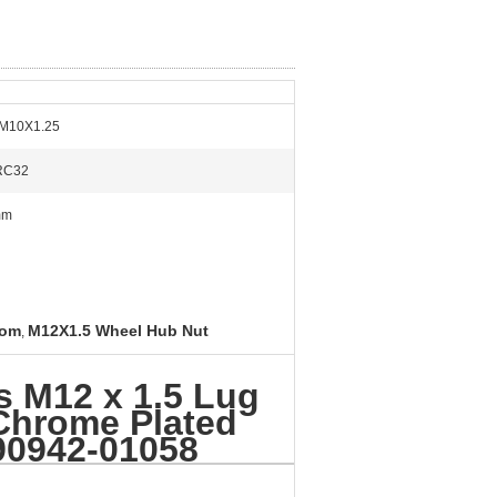
 M10X1.25
RC32
mm
rom
M12X1.5 Wheel Hub Nut
,
s M12 x 1.5 Lug
Chrome Plated
90942-01058